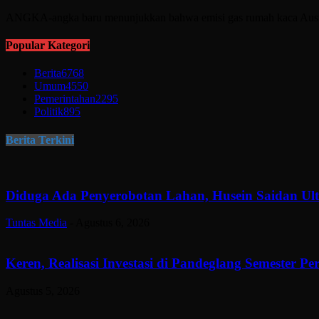
ANGKA-angka baru menunjukkan bahwa emisi gas rumah kaca Australi
Popular Kategori
Berita
6768
Umum
4550
Pemerintahan
2295
Politik
895
Berita Terkini
Diduga Ada Penyerobotan Lahan, Husein Saidan U
Tuntas Media
-
Agustus 6, 2026
Keren, Realisasi Investasi di Pandeglang Semester P
Agustus 5, 2026