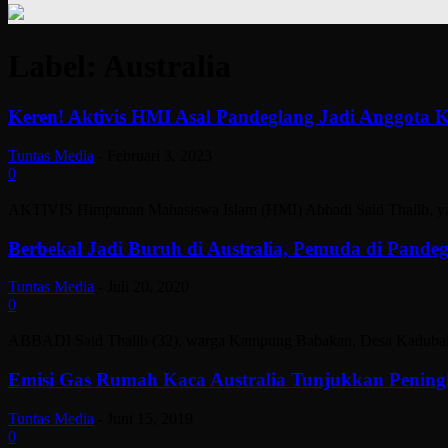
Label: Australia
Keren! Aktivis HMI Asal Pandeglang Jadi Anggota 
Tuntas Media
-
Februari 3, 2023
0
AKTIVIS Himpunan Mahasiswa Islam (HMI) Abbadi Said Thalib, yang 
Berbekal Jadi Buruh di Australia, Pemuda di Pandeg
Tuntas Media
-
Juli 20, 2020
0
ABBADI Said Thalib (32), warga Kampung Babakan, Desa Kadubale, K
Emisi Gas Rumah Kaca Australia Tunjukkan Pening
Tuntas Media
-
Juni 15, 2019
0