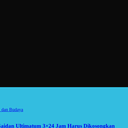
a dan Budaya
Saidan Ultimatum 3×24 Jam Harus Dikosongkan