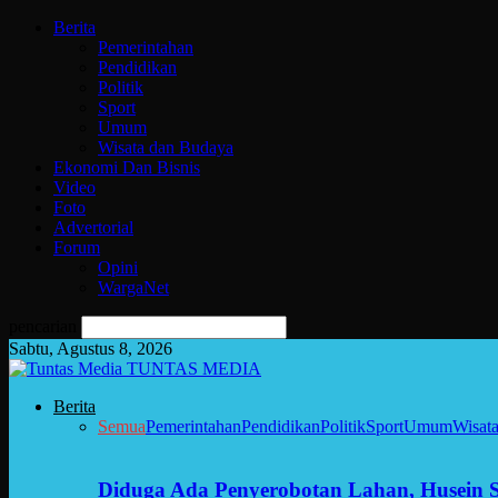
Berita
Pemerintahan
Pendidikan
Politik
Sport
Umum
Wisata dan Budaya
Ekonomi Dan Bisnis
Video
Foto
Advertorial
Forum
Opini
WargaNet
pencarian
Sabtu, Agustus 8, 2026
TUNTAS MEDIA
Berita
Semua
Pemerintahan
Pendidikan
Politik
Sport
Umum
Wisat
Diduga Ada Penyerobotan Lahan, Husein 