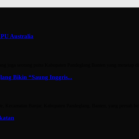
KPU Australia
juga seorang putra Kabupaten Pandeglang Banten yang menetap di Melb
lang Bikin “Saung Inggris...
ecamatan Banjar, Kabupaten Pandeglang, Banten, yang pernah bekerja
katan