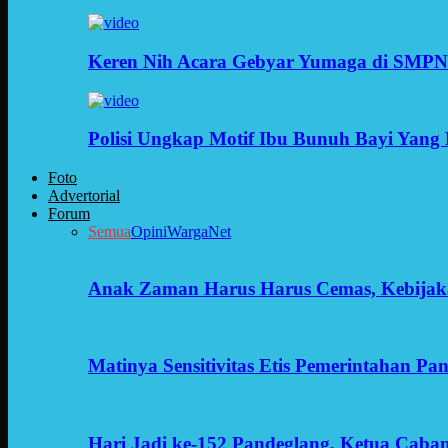
Keren Nih Acara Gebyar Yumaga di SMPN
Polisi Ungkap Motif Ibu Bunuh Bayi Yang 
Foto
Advertorial
Forum
Semua
Opini
WargaNet
Anak Zaman Harus Harus Cemas, Kebijak
Matinya Sensitivitas Etis Pemerintahan Pa
Hari Jadi ke-152 Pandeglang, Ketua Cab