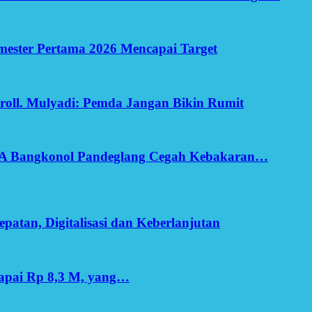
Semester Pertama 2026 Mencapai Target
oll. Mulyadi: Pemda Jangan Bikin Rumit
SA Bangkonol Pandeglang Cegah Kebakaran…
patan, Digitalisasi dan Keberlanjutan
apai Rp 8,3 M, yang…