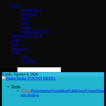
Berita
Pemerintahan
Pendidikan
Politik
Sport
Umum
Wisata dan Budaya
Ekonomi Dan Bisnis
Video
Foto
Advertorial
Forum
Opini
WargaNet
pencarian
Kamis, Agustus 6, 2026
TUNTAS MEDIA
Berita
Semua
Pemerintahan
Pendidikan
Politik
Sport
Umum
Wisat
dan Budaya