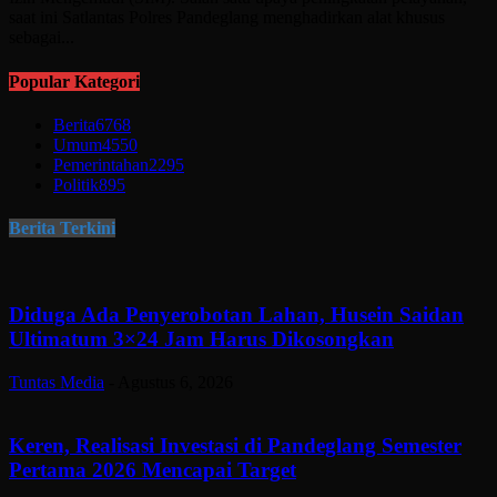
saat ini Satlantas Polres Pandeglang menghadirkan alat khusus
sebagai...
Popular Kategori
Berita
6768
Umum
4550
Pemerintahan
2295
Politik
895
Berita Terkini
Diduga Ada Penyerobotan Lahan, Husein Saidan
Ultimatum 3×24 Jam Harus Dikosongkan
Tuntas Media
-
Agustus 6, 2026
Keren, Realisasi Investasi di Pandeglang Semester
Pertama 2026 Mencapai Target