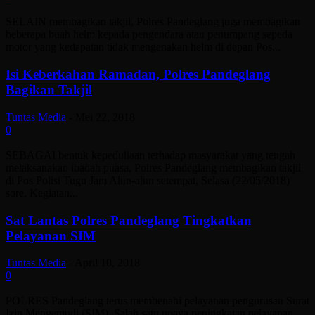
SELAIN membagikan takjil, Polres Pandeglang juga membagikan
beberapa buah helm kepada pengendara atau penumpang sepeda
motor yang kedapatan tidak mengenakan helm di depan Pos...
Isi Keberkahan Ramadan, Polres Pandeglang
Bagikan Takjil
Tuntas Media
-
Mei 22, 2018
0
SEBAGAI bentuk kepeduliaan terhadap masyarakat yang tengah
melaksanakan ibadah puasa, Polres Pandeglang membagikan takjil
di Pos Polisi Tugu Jam Alun-alun setempat, Selasa (22/05/2018)
sore. Kegiatan...
Sat Lantas Polres Pandeglang Tingkatkan
Pelayanan SIM
Tuntas Media
-
April 10, 2018
0
POLRES Pandeglang terus membenahi pelayanan pengurusan Surat
Izin Mengemudi (SIM). Salah satu upaya peningkatan pelayanan,