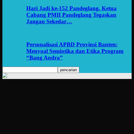
Hari Jadi ke-152 Pandeglang, Ketua
Cabang PMII Pandeglang Tegaskan
Jangan Sekedar…
Personalisasi APBD Provinsi Banten:
Menyoal Semiotika dan Etika Program
“Bang Andra”