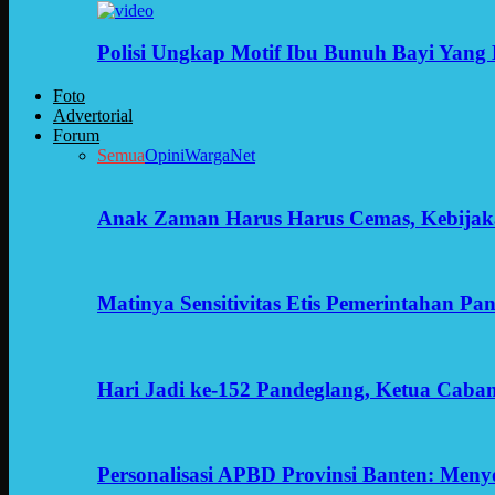
Polisi Ungkap Motif Ibu Bunuh Bayi Yang 
Foto
Advertorial
Forum
Semua
Opini
WargaNet
Anak Zaman Harus Harus Cemas, Kebijak
Matinya Sensitivitas Etis Pemerintahan Pa
Hari Jadi ke-152 Pandeglang, Ketua Cab
Personalisasi APBD Provinsi Banten: Men