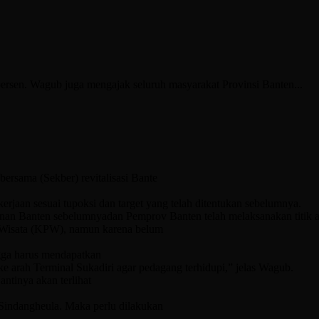
sen. Wagub juga mengajak seluruh masyarakat Provinsi Banten...
sama (Sekber) revitalisasi Bante
rjaan sesuai tupoksi dan target yang telah ditentukan sebelumnya.
tanan Banten sebelumnyadan Pemprov Banten telah melaksanakan titik aw
g Wisata (KPW), namun karena belum
gga harus mendapatkan
ke arah Terminal Sukadiri agar pedagang terhidupi,” jelas Wagub.
ntinya akan terlihat
indangheula. Maka perlu dilakukan