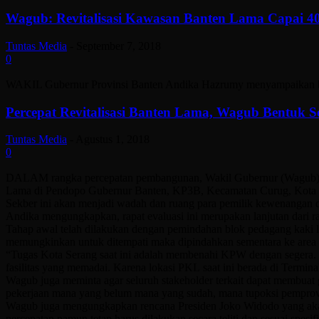
Wagub: Revitalisasi Kawasan Banten Lama Capai 40
Tuntas Media
-
September 7, 2018
0
WAKIL Gubernur Provinsi Banten Andika Hazrumy menyampaikan bahwa
Percepat Revitalisasi Banten Lama, Wagub Bentuk S
Tuntas Media
-
Agustus 1, 2018
0
DALAM rangka percepatan pembangunan, Wakil Gubernur (Wagub) An
Lama di Pendopo Gubernur Banten, KP3B, Kecamatan Curug, Kota Se
Sekber ini akan menjadi wadah dan ruang para pemilik kewenangan da
Andika mengungkapkan, rapat evaluasi ini merupakan lanjutan dari ra
Tahap awal telah dilakukan dengan pemindahan blok pedagang kaki
memungkinkan untuk ditempati maka dipindahkan sementara ke area 
“Tugas Kota Serang saat ini adalah membenahi KPW dengan segera. 
fasilitas yang memadai. Karena lokasi PKL saat ini berada di Termin
Wagub juga meminta agar seluruh stakeholder terkait dapat membuat 
pekerjaan mana yang belum mana yang sudah, mana tupoksi pemprov m
Wagub juga mengungkapkan rencana Presiden Joko Widodo yang aka
percepatan namun tetap harus dilakukan secara teliti dan sesuai spesif