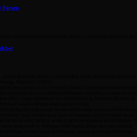
 Persen
 realisasi revitalisasi kawasan Banten Lama sudah mencapai 40 per
ekber
dika Hazrumy akhirnya memutuskan untuk membentuk sekretariat ber
rang, Selasa (31/7/2018).
n tupoksi dalam proses revitalisasi Banten Lama untuk melakukan peke
pat koordinasi dan konsolidasi pelaksanaan revitalisasi keraton Kesul
 lima (PKL) yang seharusnya bisa dipindahkan ke Kawasan Penunjan
terminal Sukadiri dengan menyiapkan awning.
Para pedagang yang berada disana adalah untuk mencari nafkah sehin
al Sukadiri, maka alurkan para peziarah maupun yang beribadah disana 
grafik kurva yang memuat setiap progres pelaksanaan pembangunan. Na
ana yang pemkot. Sehingga lebih mudah dilihat dan diinventarisir.
n meninjau Banten Lama berbarengan dengan peresmian Bendungan S
ikasi yang telah ditentukan.