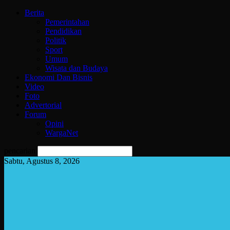
Berita
Pemerintahan
Pendidikan
Politik
Sport
Umum
Wisata dan Budaya
Ekonomi Dan Bisnis
Video
Foto
Advertorial
Forum
Opini
WargaNet
pencarian
Sabtu, Agustus 8, 2026