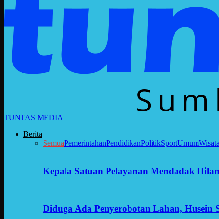
TUNTAS MEDIA
Berita
Semua
Pemerintahan
Pendidikan
Politik
Sport
Umum
Wisat
Kepala Satuan Pelayanan Mendadak Hilan
Diduga Ada Penyerobotan Lahan, Husein 