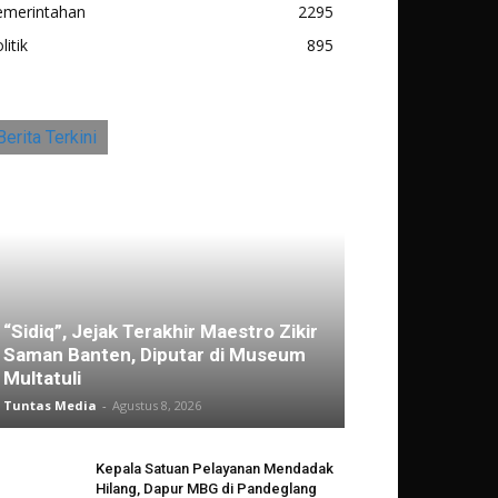
emerintahan
2295
litik
895
Berita Terkini
“Sidiq”, Jejak Terakhir Maestro Zikir
Saman Banten, Diputar di Museum
Multatuli
Tuntas Media
-
Agustus 8, 2026
Kepala Satuan Pelayanan Mendadak
Hilang, Dapur MBG di Pandeglang