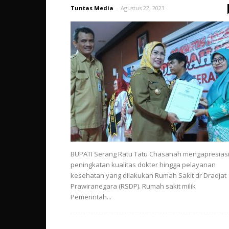
Tuntas Media
-
Agustus 22, 2023
BUPATI Serang Ratu Tatu Chasanah mengapresias
peningkatan kualitas dokter hingga pelayanan
kesehatan yang dilakukan Rumah Sakit dr Dradjat
Prawiranegara (RSDP). Rumah sakit milik
Pemerintah...