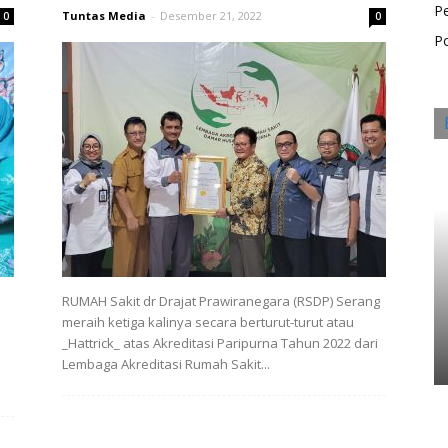
P
Tuntas Media
-
Desember 21, 2022
0
0
Po
i
RUMAH Sakit dr Drajat Prawiranegara (RSDP) Serang
meraih ketiga kalinya secara berturut-turut atau
_Hattrick_ atas Akreditasi Paripurna Tahun 2022 dari
Lembaga Akreditasi Rumah Sakit...