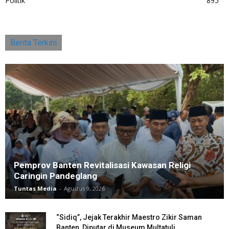
Politik
895
Berita Terkini
Pemprov Banten Revitalisasi Kawasan Religi
Caringin Pandeglang
Tuntas Media
-
Agustus 9, 2026
“Sidiq”, Jejak Terakhir Maestro Zikir Saman
Banten, Diputar di Museum Multatuli