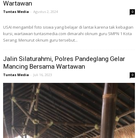
Wartawan
Tuntas Media
-
Agustus 2, 2024
0
USAI mengambil foto siswa yang belajar di lantai karena tak kebagian
kursi, wartawan tuntasmedia.com dimarahi oknum guru SMPN 1 Kota
Serang. Menurut oknum guru tersebut...
Jalin Silaturahmi, Polres Pandeglang Gelar
Mancing Bersama Wartawan
Tuntas Media
-
Juli 16, 2023
0