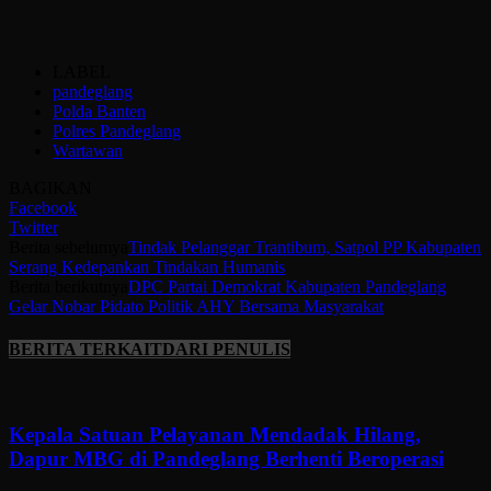
LABEL
pandeglang
Polda Banten
Polres Pandeglang
Wartawan
BAGIKAN
Facebook
Twitter
Berita sebelumya
Tindak Pelanggar Trantibum, Satpol PP Kabupaten
Serang Kedepankan Tindakan Humanis
Berita berikutnya
DPC Partai Demokrat Kabupaten Pandeglang
Gelar Nobar Pidato Politik AHY Bersama Masyarakat
BERITA TERKAIT
DARI PENULIS
Kepala Satuan Pelayanan Mendadak Hilang,
Dapur MBG di Pandeglang Berhenti Beroperasi