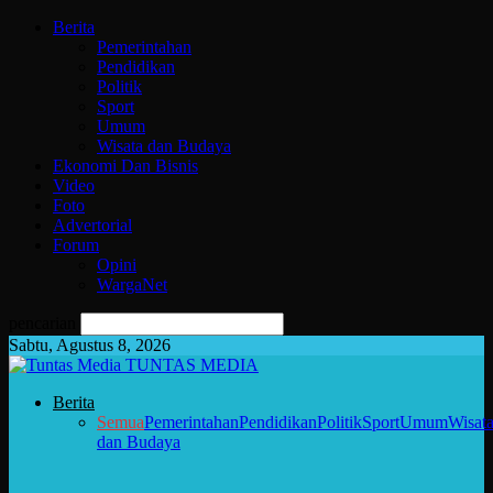
Berita
Pemerintahan
Pendidikan
Politik
Sport
Umum
Wisata dan Budaya
Ekonomi Dan Bisnis
Video
Foto
Advertorial
Forum
Opini
WargaNet
pencarian
Sabtu, Agustus 8, 2026
TUNTAS MEDIA
Berita
Semua
Pemerintahan
Pendidikan
Politik
Sport
Umum
Wisat
dan Budaya