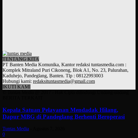
TENTANG KITA
PT Banten Media Komunika, Kantor redaksi tuntasmedia.com :
Komplek Mitraland Puri Cikoneng, Blok A1, No. 23, Palurahan,
Kaduhejo, Pandeglang, Banten. Tlp : 08122993003
Hubungi kami:
redaksituntasmedia@gmail.com
IKUTI KAMI
© Tuntas Media @ 2017 - Hak Cipta dilindungi Undang-undang
BERITA TERKAIT
Kepala Satuan Pelayanan Mendadak Hilang,
Dapur MBG di Pandeglang Berhenti Beroperasi
Tuntas Media
-
Agustus 7, 2026
0