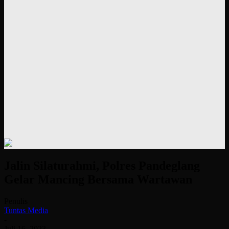
Jalin Silaturahmi, Polres Pandeglang
Gelar Mancing Bersama Wartawan
Penulis
Tuntas Media
-
Juli 16, 2023