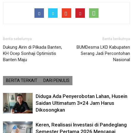
Berita sebelumya
Berita berikutnya
Dukung Airin di Pilkada Banten,
BUMDesma LKD Kabupaten
KH Ocep Sonhaji Optimistis
Serang Jadi Percontohan
Banten Maju
Nasional
BERITA TERKAIT
DARI PENULIS
Diduga Ada Penyerobotan Lahan, Husein
Saidan Ultimatum 3×24 Jam Harus
Dikosongkan
Keren, Realisasi Investasi di Pandeglang
Semester Pertama 2026 Mencapai