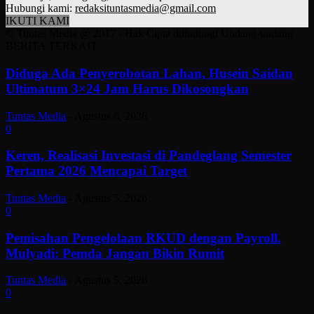
Hubungi kami:
redaksituntasmedia@gmail.com
IKUTI KAMI
© Tuntas Media @ 2017 - Hak Cipta dilindungi Undang-undang
BERITA TERKAIT
Diduga Ada Penyerobotan Lahan, Husein Saidan
Ultimatum 3×24 Jam Harus Dikosongkan
Tuntas Media
-
Agustus 6, 2026
0
Keren, Realisasi Investasi di Pandeglang Semester
Pertama 2026 Mencapai Target
Tuntas Media
-
Agustus 5, 2026
0
Pemisahan Pengelolaan RKUD dengan Payroll.
Mulyadi: Pemda Jangan Bikin Rumit
Tuntas Media
-
Agustus 5, 2026
0