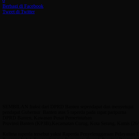
0
Berbagi di Facebook
Tweet di Twitter
SEMBILAN fraksi dari DPRD Banten sependapat dan menyetujui
pendapat Gubernur Banten atas 5 raperda pada rapat paripurna
DPRD Banten, Kawasan Pusat Pemerintahan
Provinsi Banten (KP3B),Kecamatan Curug, Kota Serang, Kamis (26/
Kelima raperda tersebut yakni Raperda Penyelenggaraan Pelayanan T