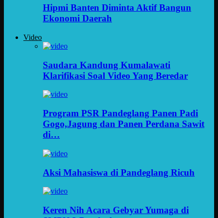
Hipmi Banten Diminta Aktif Bangun
Ekonomi Daerah
Video
Saudara Kandung Kumalawati
Klarifikasi Soal Video Yang Beredar
Program PSR Pandeglang Panen Padi
Gogo,Jagung dan Panen Perdana Sawit
di…
Aksi Mahasiswa di Pandeglang Ricuh
Keren Nih Acara Gebyar Yumaga di