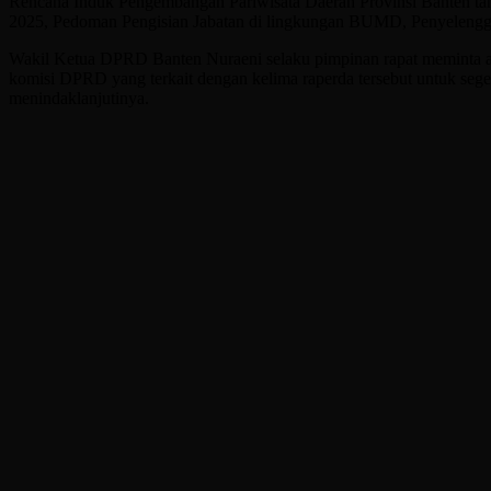
Rencana Induk Pengembangan Pariwisata Daerah Provinsi Banten ta
2025, Pedoman Pengisian Jabatan di lingkungan BUMD, Penyelengg
Wakil Ketua DPRD Banten Nuraeni selaku pimpinan rapat meminta a
komisi DPRD yang terkait dengan kelima raperda tersebut untuk seg
menindaklanjutinya.