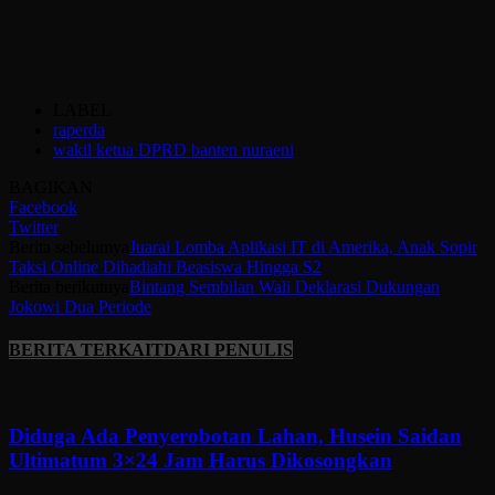
LABEL
raperda
wakil ketua DPRD banten nuraeni
BAGIKAN
Facebook
Twitter
Berita sebelumya
Juarai Lomba Aplikasi IT di Amerika, Anak Sopir
Taksi Online Dihadiahi Beasiswa Hingga S2
Berita berikutnya
Bintang Sembilan Wali Deklarasi Dukungan
Jokowi Dua Periode
BERITA TERKAIT
DARI PENULIS
Diduga Ada Penyerobotan Lahan, Husein Saidan
Ultimatum 3×24 Jam Harus Dikosongkan