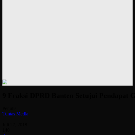
9 Fraksi DPRD Banten Setujui Pendapat G
Penulis
Tuntas Media
-
Juli 27, 2018
140