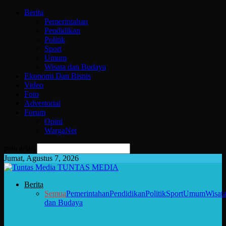
Berita
Pemerintahan
Pendidikan
Politik
Sport
Umum
Wisata dan Budaya
Ekonomi Dan Bisnis
Video
Foto
Advertorial
Forum
Opini
WargaNet
pencarian
Jumat, Agustus 7, 2026
TUNTAS MEDIA
Berita
Semua
Pemerintahan
Pendidikan
Politik
Sport
Umum
Wisat
dan Budaya