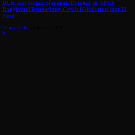
DLH dan Satgas Siagakan Damkar di TPSA
Bangkonol Pandeglang Cegah Kebakaran saat El
Nino
Tuntas Media
-
Agustus 5, 2026
0