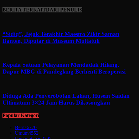
BERITA TERKAIT
DARI PENULIS
“Sidiq”, Jejak Terakhir Maestro Zikir Saman
Banten, Diputar di Museum Multatuli
Kepala Satuan Pelayanan Mendadak Hilang,
Dapur MBG di Pandeglang Berhenti Beroperasi
Diduga Ada Penyerobotan Lahan, Husein Saidan
Ultimatum 3×24 Jam Harus Dikosongkan
Popular Kategori
Berita
6770
Umum
4552
Pemerintahan
2295