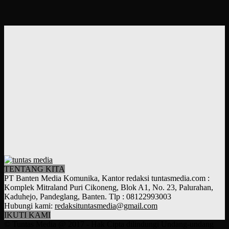
TENTANG KITA
PT Banten Media Komunika, Kantor redaksi tuntasmedia.com :
Komplek Mitraland Puri Cikoneng, Blok A1, No. 23, Palurahan,
Kaduhejo, Pandeglang, Banten. Tlp : 08122993003
Hubungi kami:
redaksituntasmedia@gmail.com
IKUTI KAMI
© Tuntas Media @ 2017 - Hak Cipta dilindungi Undang-undang