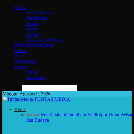
Berita
Pemerintahan
Pendidikan
Politik
Sport
Umum
Wisata dan Budaya
Ekonomi Dan Bisnis
Video
Foto
Advertorial
Forum
Opini
WargaNet
pencarian
Minggu, Agustus 9, 2026
TUNTAS MEDIA
Berita
Semua
Pemerintahan
Pendidikan
Politik
Sport
Umum
Wisat
dan Budaya