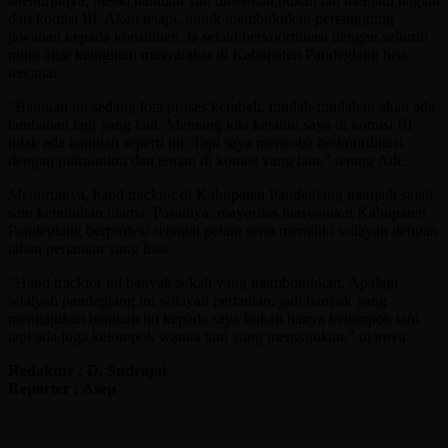
Menurutnya, meski bantuan yan diberikan bukan lah menjadi bagian
dari komisi III. Akan tetapi, untuk membuktikan pertanggung
jawaban kepada konstituen, ia selalu berkoordinasi dengan seluruh
mitra agar keinginan masyarakat di Kabupaten Pandeglang bisa
tercapai.
“Bantuan ini sedang kita proses kembali, mudah-mudahan akan ada
tambahan lagi yang lain. Memang kita ketahui saya di komisi III
tidak ada bantuan seperti ini. Tapi saya mencoba berkoordinasi
dengan mitra-mitra dan teman di komisi yang lain,” terang Ade.
Menurutnya, hand tracktor di Kabupaten Pandeglang menjadi salah
satu kebutuhan utama. Pasalnya, mayoritas masyarakat Kabupaten
Pandeglang berprofesi sebagai petani serta memiliki wilayah dengan
lahan pertanian yang luas.
“Hand tracktor ini banyak sekali yang membutuhkan. Apalagi
wialyah pandeglang ini wilayah pertanian, jadi banyak yang
mengajukan bantuan itu kepada saya bukan hanya kelompok tani
tapi ada juga kelompok wanita tani yang mengajukan,” ujarnya.
Redaktur : D. Sudrajat
Reporter : Asep