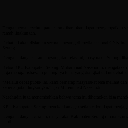
Dengan tema tersebut, para calon diharapkan dapat menyampaikan visi,
ramah lingkungan.
Debat ini akan disiarkan secara langsung di media nasional CNN Indo
Serang.
Dengan adanya siaran langsung dan relay ini, masyarakat Serang dihar
Ketua KPU Kabupaten Serang, Muhammad Nasehudin, mengatakan bahw
juga menggarisbawahi pentingnya tema yang diangkat dalam debat ter
“Melalui debat publik ini, kami berharap masyarakat bisa melihat d
keberlanjutan lingkungan,” ujar Muhammad Nasehudin.
Nasehudin juga menambahkan bahwa tema ini diharapkan bisa mendo
KPU Kabupaten Serang menekankan agar setiap calon dapat menjaga 
Dengan adanya acara ini, masyarakat Kabupaten Serang diharapkan se
nanti.