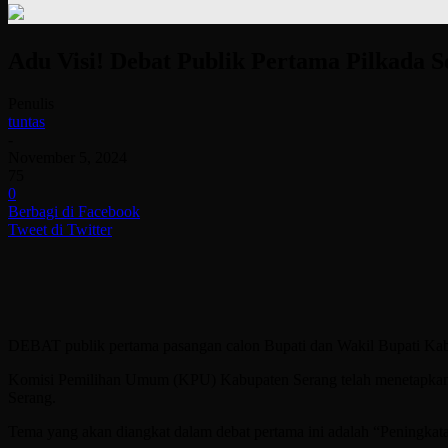
Adu Visi! Debat Publik Pertama Pilkada S
Penulis
tuntas
-
November 5, 2024
75
0
Berbagi di Facebook
Tweet di Twitter
DEBAT publik pertama pasangan calon Bupati dan Wakil Bupati Kabu
Komisi Pemilihan Umum (KPU) Kabupaten Serang telah menetapkan de
Serang.
Tema yang akan diangkat dalam debat pertama ini adalah “Peningk