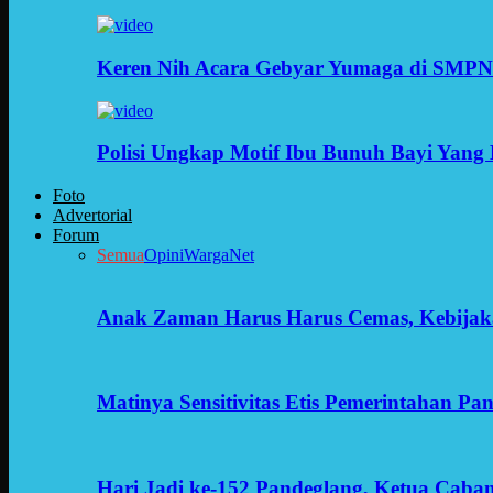
Keren Nih Acara Gebyar Yumaga di SMPN
Polisi Ungkap Motif Ibu Bunuh Bayi Yang 
Foto
Advertorial
Forum
Semua
Opini
WargaNet
Anak Zaman Harus Harus Cemas, Kebijak
Matinya Sensitivitas Etis Pemerintahan Pa
Hari Jadi ke-152 Pandeglang, Ketua Cab