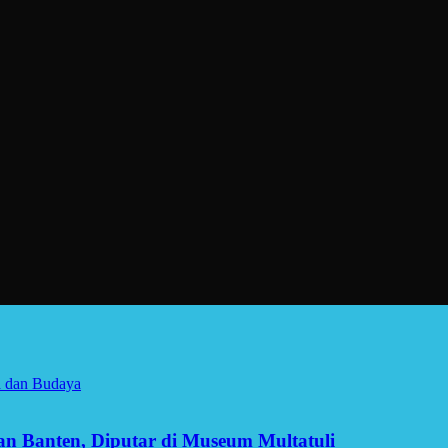
a dan Budaya
man Banten, Diputar di Museum Multatuli