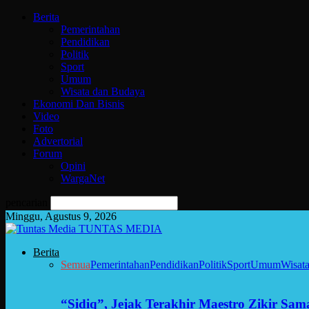
Berita
Pemerintahan
Pendidikan
Politik
Sport
Umum
Wisata dan Budaya
Ekonomi Dan Bisnis
Video
Foto
Advertorial
Forum
Opini
WargaNet
pencarian
Minggu, Agustus 9, 2026
TUNTAS MEDIA
Berita
Semua
Pemerintahan
Pendidikan
Politik
Sport
Umum
Wisat
“Sidiq”, Jejak Terakhir Maestro Zikir Sa