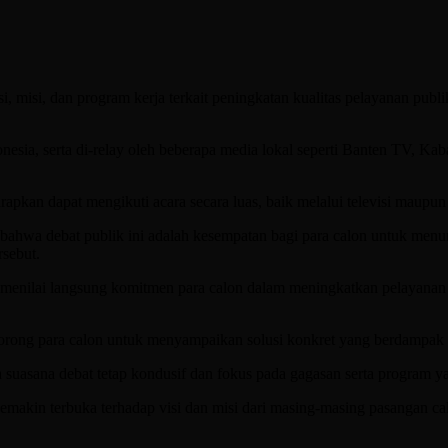
 misi, dan program kerja terkait peningkatan kualitas pelayanan publi
nesia, serta di-relay oleh beberapa media lokal seperti Banten TV, K
apkan dapat mengikuti acara secara luas, baik melalui televisi maupun 
a debat publik ini adalah kesempatan bagi para calon untuk menunj
sebut.
an menilai langsung komitmen para calon dalam meningkatkan pelayanan
rong para calon untuk menyampaikan solusi konkret yang berdampak 
suasana debat tetap kondusif dan fokus pada gagasan serta program
makin terbuka terhadap visi dan misi dari masing-masing pasangan cal