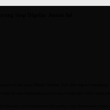
erang Siap Digelar Jumat Ini
paten Serang untuk Pilkada Serentak 2024 akan segera berlangsung.
bat ini akan dilaksanakan pada Jumat, 8 September 2024, mulai puk
atan Pelayanan dan Kesejahteraan Masyarakat yang Berwawasan Lingku