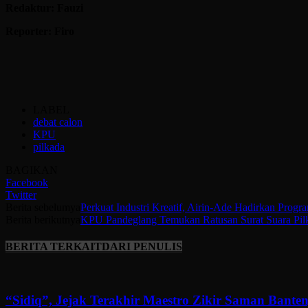
Redaktur: Fauzi
Reporter: Firo
LABEL
debat calon
KPU
pilkada
BAGIKAN
Facebook
Twitter
Berita sebelumya
Perkuat Industri Kreatif, Airin-Ade Hadirkan Prog
Berita berikutnya
KPU Pandeglang Temukan Ratusan Surat Suara Pil
BERITA TERKAIT
DARI PENULIS
“Sidiq”, Jejak Terakhir Maestro Zikir Saman Banten