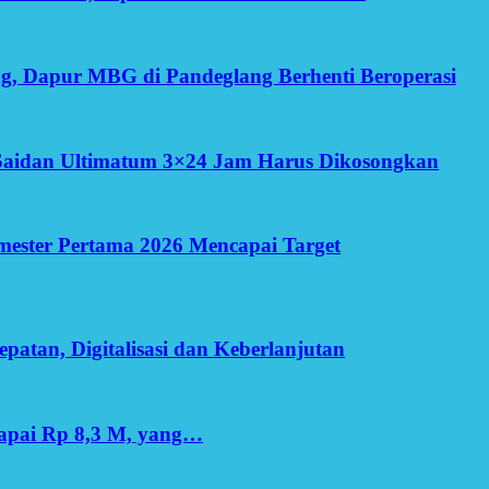
g, Dapur MBG di Pandeglang Berhenti Beroperasi
Saidan Ultimatum 3×24 Jam Harus Dikosongkan
Semester Pertama 2026 Mencapai Target
patan, Digitalisasi dan Keberlanjutan
apai Rp 8,3 M, yang…