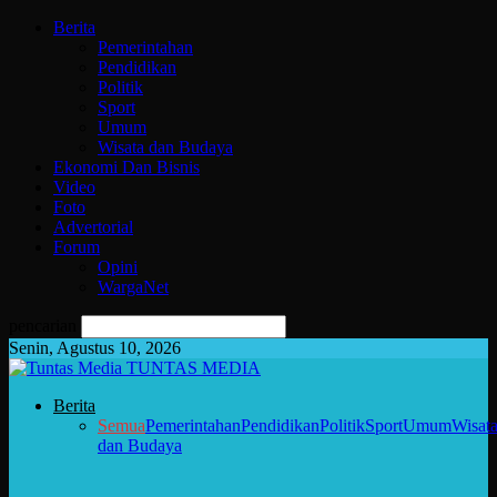
Berita
Pemerintahan
Pendidikan
Politik
Sport
Umum
Wisata dan Budaya
Ekonomi Dan Bisnis
Video
Foto
Advertorial
Forum
Opini
WargaNet
pencarian
Senin, Agustus 10, 2026
TUNTAS MEDIA
Berita
Semua
Pemerintahan
Pendidikan
Politik
Sport
Umum
Wisat
dan Budaya