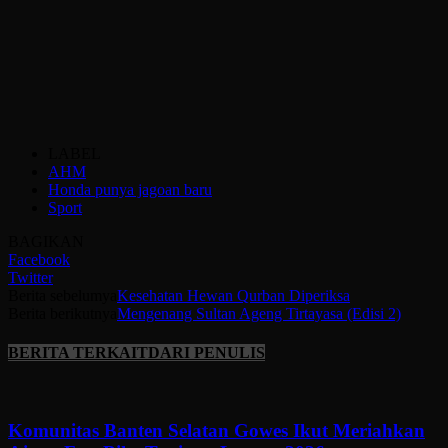
LABEL
AHM
Honda punya jagoan baru
Sport
BAGIKAN
Facebook
Twitter
Berita sebelumya
Kesehatan Hewan Qurban Diperiksa
Berita berikutnya
Mengenang Sultan Ageng Tirtayasa (Edisi 2)
BERITA TERKAIT
DARI PENULIS
Komunitas Banten Selatan Gowes Ikut Meriahkan