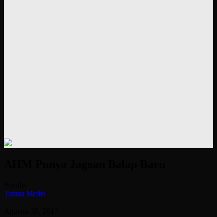
AHM Punya Jagoan Balap Baru
Penulis
Tuntas Media
-
Agustus 28, 2017