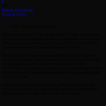
0
184
Berbagi di Facebook
Tweet di Twitter
Foto : Farid/ tuntasmedia.com
PEBALAP binaan PT Astra Honda Motor (AHM), Gerry Salim
sukses naik podium pertama dalam ajang kejuaraan nasional sport
250cc pada balap pertama ajang Indospeed Racing Series 2017 di
Sentul International Circuit, Bogor, Minggu (27/8/2017).
Balapan kali ini berlangsung agak sengit bagi Gerry Salim yang
berada di grup depan. Sampai dengan lap terakhir, aksi saling salip
terus disuguhkan Gerry Salim bersama All New Honda
CBR250RR. Gerry akhirnya mampu melewati pesaing terdekatnya
di tikungan terakhir, hanya dengan selisih waktu yang sangat tipis,
yaitu 0.019 detik.
Usai lomba Gerry Salim mengatakan, dirinya senang bisa naik
podium 1 di balapan ini. Katadia, pada lap terakhir saat tikungan
ketiga dirinya di-overtake dan turun ke posisi ketiga.