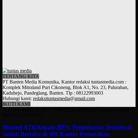
TENTANG KITA
PT Banten Media Komunika, Kantor redaksi tuntasmedia.com :
Komplek Mitraland Puri Cikoneng, Blok A1, No. 23, Palurahan,
Kaduhejo, Pandeglang, Banten. Tlp : 08122993003
Hubungi kami:
redaksituntasmedia@gmail.com
IKUTI KAMI
© Tuntas Media @ 2017 - Hak Cipta dilindungi Undang-undang
BERITA TERKAIT
Menteri ATR/Kepala BPN: Pengukuran Terjadwal
Sudah Berlaku di 400 Kantor Pertanahan