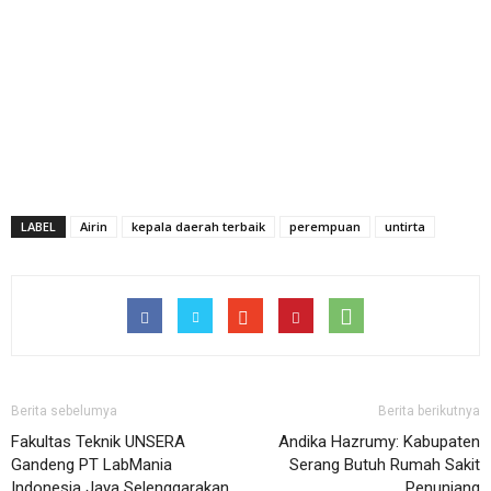
LABEL
Airin
kepala daerah terbaik
perempuan
untirta
Berita sebelumya
Berita berikutnya
Fakultas Teknik UNSERA
Andika Hazrumy: Kabupaten
Gandeng PT LabMania
Serang Butuh Rumah Sakit
Indonesia Jaya Selenggarakan
Penunjang