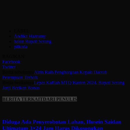
LABEL
Andika Hazrumy
balon Bupati Serang
pilkada
BAGIKAN
Facebook
Twitter
Berita sebelumya
Airin Raih Penghargaan Kepala Daerah
Perempuan Terbaik
Berita berikutnya
Lepas Kafilah MTQ Banten 2024, Bupati Serang
Janji Berikan Bonus
BERITA TERKAIT
DARI PENULIS
Diduga Ada Penyerobotan Lahan, Husein Saidan
Ultimatum 3×24 Jam Harus Dikosongkan