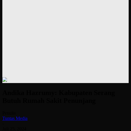
Andika Hazrumy: Kabupaten Serang
Butuh Rumah Sakit Penunjang
Penulis
Tuntas Media
-
Juli 25, 2024