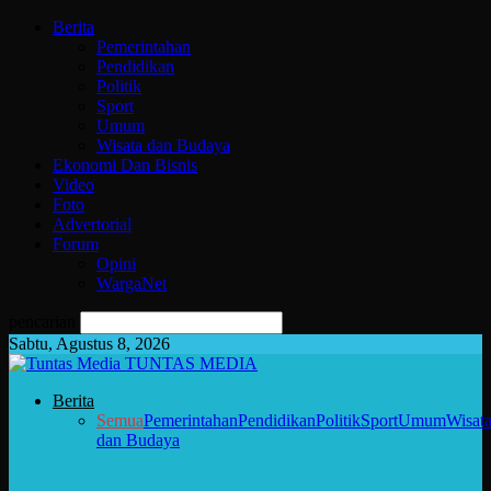
Berita
Pemerintahan
Pendidikan
Politik
Sport
Umum
Wisata dan Budaya
Ekonomi Dan Bisnis
Video
Foto
Advertorial
Forum
Opini
WargaNet
pencarian
Sabtu, Agustus 8, 2026
TUNTAS MEDIA
Berita
Semua
Pemerintahan
Pendidikan
Politik
Sport
Umum
Wisat
dan Budaya