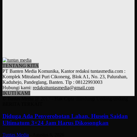
TENTANG KITA
PT Banten Media Komunika, Kantor redaksi tuntasmedia.com :
Komplek Mitraland Puri Cikoneng, Blok A1, No. 23, Palurahan,
Kaduhejo, Pandeglang, Banten. Tlp : 08122993003
Hubungi kami:
redaksituntasmedia@gmail.com
IKUTI KAMI
© Tuntas Media @ 2017 - Hak Cipta dilindungi Undang-undang
BERITA TERKAIT
Diduga Ada Penyerobotan Lahan, Husein Saidan
Ultimatum 3×24 Jam Harus Dikosongkan
Tuntas Media
-
Agustus 6, 2026