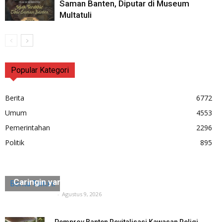
Saman Banten, Diputar di Museum
Multatuli
Popular Kategori
Berita
6772
Umum
4553
Pemerintahan
2296
Politik
895
DPRD Pandeglang Renovasi Rumah Warga
Caringin yang Ambruk
Berita Terkini
Tuntas Media
-
Agustus 9, 2026