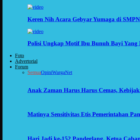
Keren Nih Acara Gebyar Yumaga di SMPN
Polisi Ungkap Motif Ibu Bunuh Bayi Yang 
Foto
Advertorial
Forum
Semua
Opini
WargaNet
Anak Zaman Harus Harus Cemas, Kebijak
Matinya Sensitivitas Etis Pemerintahan Pa
Hari Jadi ke-152 Pandeglang, Ketua Cab