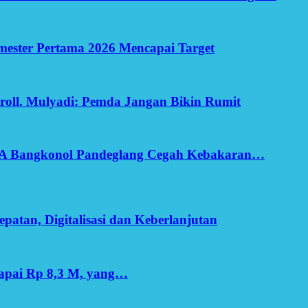
Semester Pertama 2026 Mencapai Target
oll. Mulyadi: Pemda Jangan Bikin Rumit
SA Bangkonol Pandeglang Cegah Kebakaran…
patan, Digitalisasi dan Keberlanjutan
apai Rp 8,3 M, yang…