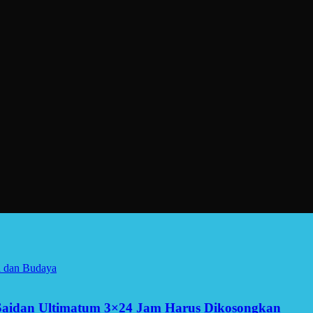
a dan Budaya
Saidan Ultimatum 3×24 Jam Harus Dikosongkan