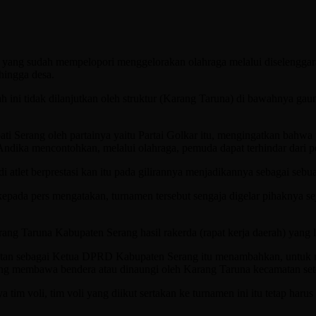
ang sudah mempelopori menggelorakan olahraga melalui diselenggarakan
hingga desa.
h ini tidak dilanjutkan oleh struktur (Karang Taruna) di bawahnya gau
pati Serang oleh partainya yaitu Partai Golkar itu, mengingatkan bah
Andika mencontohkan, melalui olahraga, pemuda dapat terhindar dari p
atlet berprestasi kan itu pada gilirannya menjadikannya sebagai sebua
pada pers mengatakan, turnamen tersebut sengaja digelar pihaknya s
ng Taruna Kabupaten Serang hasil rakerda (rapat kerja daerah) yang l
batan sebagai Ketua DPRD Kabupaten Serang itu menambahkan, untuk me
ang membawa bendera atau dinaungi oleh Karang Taruna kecamatan se
tim voli, tim voli yang diikut sertakan ke turnamen ini itu tetap h