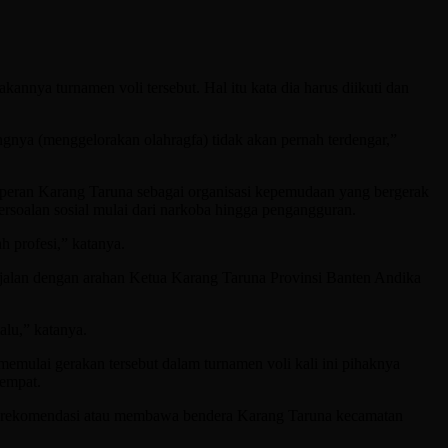
nya turnamen voli tersebut. Hal itu kata dia harus diikuti dan
ngnya (menggelorakan olahragfa) tidak akan pernah terdengar,”
wa peran Karang Taruna sebagai organisasi kepemudaan yang bergerak
ersoalan sosial mulai dari narkoba hingga pengangguran.
h profesi,” katanya.
ejalan dengan arahan Ketua Karang Taruna Provinsi Banten Andika
alu,” katanya.
mulai gerakan tersebut dalam turnamen voli kali ini pihaknya
tempat.
arus rekomendasi atau membawa bendera Karang Taruna kecamatan