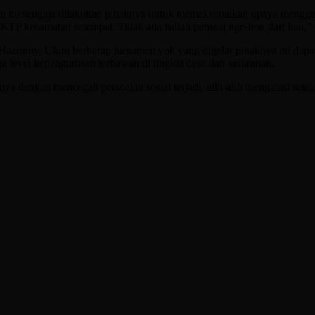
 open itu sengaja dilakukan pihaknya untuk memaksimalkan upaya meng
P kecamatan setempat. Tidak ada istilah pemain nge-bon dari luar,”
Hazrumy, Ulum berharap turnamen voli yang digelar pihaknya itu dap
 level kepengurusan terbawah di tingkat desa dan kelurahan.
a dengan mencegah persoalan sosial terjadi, alih-alih mengatasi setela