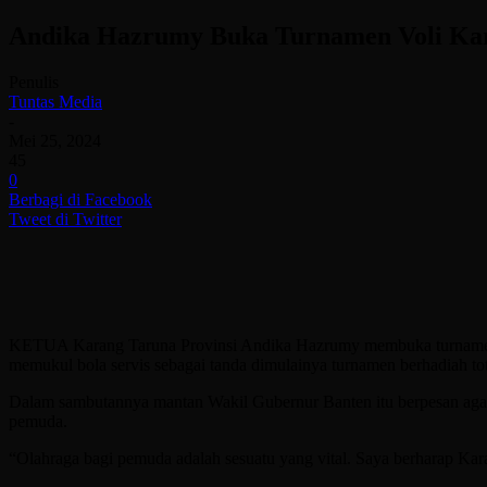
Andika Hazrumy Buka Turnamen Voli Kar
Penulis
Tuntas Media
-
Mei 25, 2024
45
0
Berbagi di Facebook
Tweet di Twitter
KETUA Karang Taruna Provinsi Andika Hazrumy membuka turnamen b
memukul bola servis sebagai tanda dimulainya turnamen berhadiah tota
Dalam sambutannya mantan Wakil Gubernur Banten itu berpesan agar
pemuda.
“Olahraga bagi pemuda adalah sesuatu yang vital. Saya berharap Ka