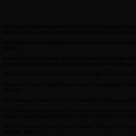
Lebih lanjut Andika mengapresiasi Karang Taruna Kabupaten Serang y
dilanjutkan secara simultan oleh Karang Taruna di tingkat kecamatan 
“Ibaratnya (turnamen) ini hanya gong permulaannya saja,kalau langka
ujarnya.
Andika yang kini juga tengah ditugasi untuk menjadi bakal calon Bu
dibidang sosial sangat relevan dengan misi menggelorakan olahraga. 
“Selain membuat sehat dan menjauhi narkoba, kalau kemudian menjadi 
Sementara itu Ketua Karang Taruna kabupaten Serang Bahrul Ulum ke
Hazrumy.
“Jadi memang (turnamen voli) ini sudah masuk ke dalam program Kara
Lebih jauh pria yang juga politisi Golkar dan tengah mengemban ja
sengaja menggelarnya khusus hanya untuk tim-tim voli kecamatan y
“Jadi pun seandainya Karang Taruna kecamatan ada yang belum punya 
setempat,” paparnya.