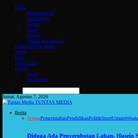
Berita
Pemerintahan
Pendidikan
Politik
Sport
Umum
Wisata dan Budaya
Ekonomi Dan Bisnis
Video
Foto
Advertorial
Forum
Opini
WargaNet
pencarian
Jumat, Agustus 7, 2026
TUNTAS MEDIA
Berita
Semua
Pemerintahan
Pendidikan
Politik
Sport
Umum
Wisat
Diduga Ada Penyerobotan Lahan, Husein 