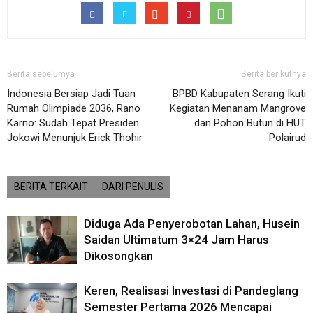
Berita sebelumya
Berita berikutnya
Indonesia Bersiap Jadi Tuan
BPBD Kabupaten Serang Ikuti
Rumah Olimpiade 2036, Rano
Kegiatan Menanam Mangrove
Karno: Sudah Tepat Presiden
dan Pohon Butun di HUT
Jokowi Menunjuk Erick Thohir
Polairud
BERITA TERKAIT
DARI PENULIS
Diduga Ada Penyerobotan Lahan, Husein
Saidan Ultimatum 3×24 Jam Harus
Dikosongkan
Keren, Realisasi Investasi di Pandeglang
Semester Pertama 2026 Mencapai