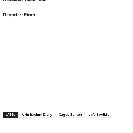
Reporter: Firoh
LABEL
Airin Rachmi Diany
Cagub Banten
safari politik