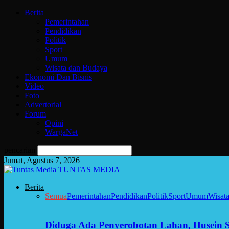
Berita
Pemerintahan
Pendidikan
Politik
Sport
Umum
Wisata dan Budaya
Ekonomi Dan Bisnis
Video
Foto
Advertorial
Forum
Opini
WargaNet
pencarian
Jumat, Agustus 7, 2026
TUNTAS MEDIA
Berita
Semua
Pemerintahan
Pendidikan
Politik
Sport
Umum
Wisat
Diduga Ada Penyerobotan Lahan, Husein 