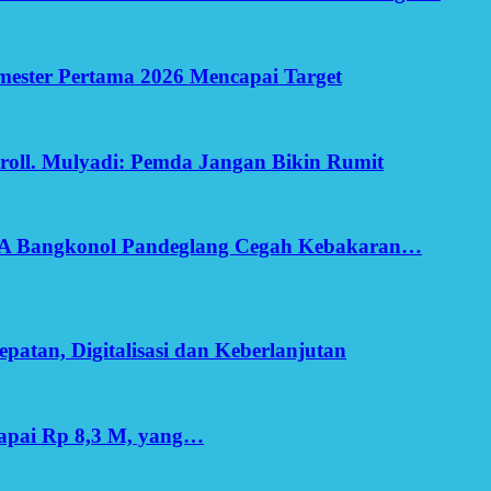
Semester Pertama 2026 Mencapai Target
oll. Mulyadi: Pemda Jangan Bikin Rumit
SA Bangkonol Pandeglang Cegah Kebakaran…
patan, Digitalisasi dan Keberlanjutan
apai Rp 8,3 M, yang…