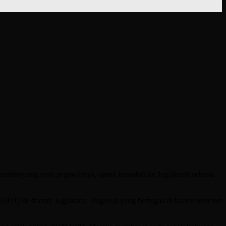
 memboyong para pegawainya, untuk bersafari ke Jogjakarta selama
2021) ke daerah Jogjakarta. Pegawai yang bertugas di kantor tersebut