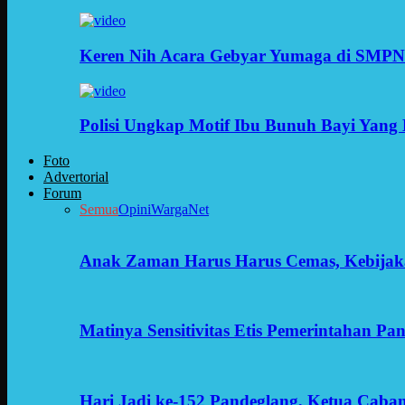
Keren Nih Acara Gebyar Yumaga di SMPN
Polisi Ungkap Motif Ibu Bunuh Bayi Yang 
Foto
Advertorial
Forum
Semua
Opini
WargaNet
Anak Zaman Harus Harus Cemas, Kebijak
Matinya Sensitivitas Etis Pemerintahan Pa
Hari Jadi ke-152 Pandeglang, Ketua Cab