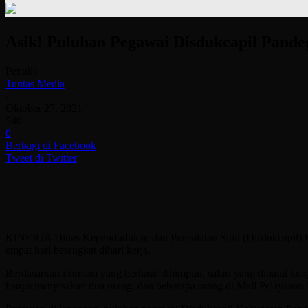
Asik! Puluhan Pegawai Disdukcapil Pande
Penulis
Tuntas Media
-
Oktober 27, 2021
540
0
Berbagi di Facebook
Tweet di Twitter
KINERJA Dinas Kependudukan dan Pencatatan Sipil (Disdukcapil) Kabu
empat hari berangkat dihari kerja.
Berdasarkan iformasi yang berhasil dihimpun, safari yang dibalut ku
hanya menyisakan dua orang, dan beberapa orang di Mall Pelayanan 