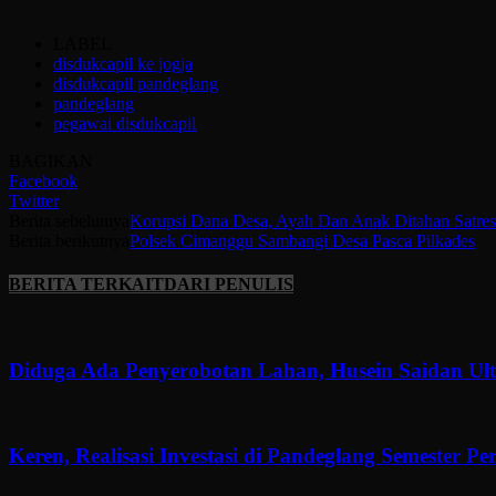
LABEL
disdukcapil ke jogja
disdukcapil pandeglang
pandeglang
pegawai disdukcapil
BAGIKAN
Facebook
Twitter
Berita sebelumya
Korupsi Dana Desa, Ayah Dan Anak Ditahan Satres
Berita berikutnya
Polsek Cimanggu Sambangi Desa Pasca Pilkades
BERITA TERKAIT
DARI PENULIS
Diduga Ada Penyerobotan Lahan, Husein Saidan U
Keren, Realisasi Investasi di Pandeglang Semester P