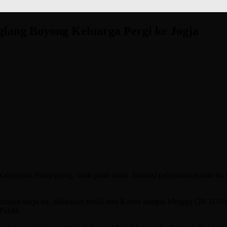
glang Boyong Keluarga Pergi ke Jogja
paten Pandeglang, tidak patut ditiru. Instansi pelayanan publik itu
njungan kerja itu, dilakukan mulai hari Kamis sampai Minggu (28-31/10/
Publik.