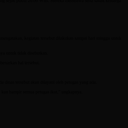
ang sejak pukul 20.00 WIB. Mereka membawa serta sanak keluarga
n mengatakan, kegiatan tersebut dilakukan sampai hari minggu untuk
a untuk tidak disebutkan.
enarkan hal tersebut.
 dinas tersebut akan dilayani oleh petugas yang ada.
 kan hampir semua petugas ikut,” ungkapnya.