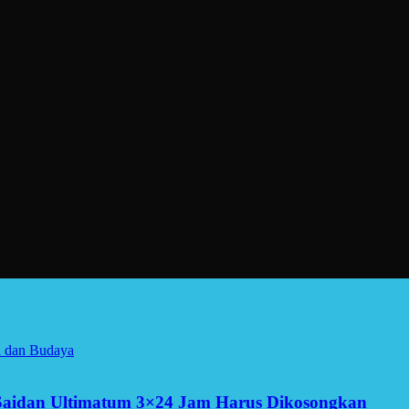
a dan Budaya
Saidan Ultimatum 3×24 Jam Harus Dikosongkan