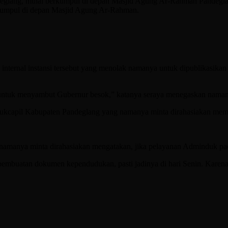
deglang, mulai berkumpul di depan Masjid Agung Ar-Rahman Pandegl
rkumpul di depan Masjid Agung Ar-Rahman.
i internal instansi tersebut yang menolak namanya untuk dipublikasika
i untuk menyambut Gubernur besok,” katanya seraya menegaskan namany
ukcapil Kabupaten Pandeglang yang namanya minta dirahasiakan memb
namanya minta dirahasiakan mengatakan, jika pelayanan Adminduk pada
pembuatan dokumen kependudukan, pasti jadinya di hari Senin. Karena