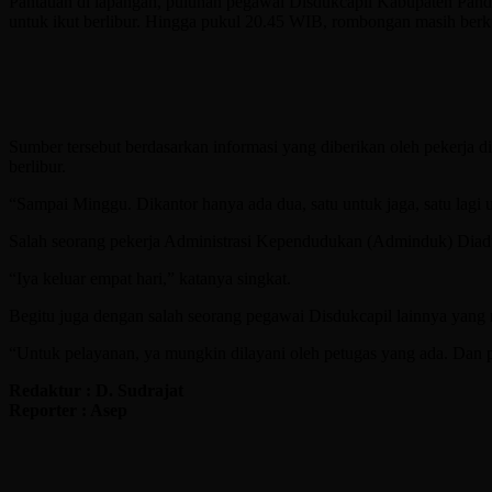
Pantauan di lapangan, puluhan pegawai Disdukcapil Kabupaten Pan
untuk ikut berlibur. Hingga pukul 20.45 WIB, rombongan masih be
Sumber tersebut berdasarkan informasi yang diberikan oleh pekerja d
berlibur.
“Sampai Minggu. Dikantor hanya ada dua, satu untuk jaga, satu lag
Salah seorang pekerja Administrasi Kependudukan (Adminduk) Diad
“Iya keluar empat hari,” katanya singkat.
Begitu juga dengan salah seorang pegawai Disdukcapil lainnya yang 
“Untuk pelayanan, ya mungkin dilayani oleh petugas yang ada. Dan 
Redaktur : D. Sudrajat
Reporter : Asep