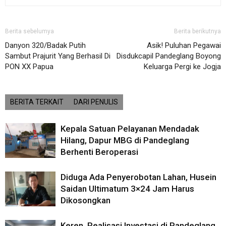
Berita sebelumya
Berita berikutnya
Danyon 320/Badak Putih
Asik! Puluhan Pegawai
Sambut Prajurit Yang Berhasil Di
Disdukcapil Pandeglang Boyong
PON XX Papua
Keluarga Pergi ke Jogja
BERITA TERKAIT
DARI PENULIS
Kepala Satuan Pelayanan Mendadak
Hilang, Dapur MBG di Pandeglang
Berhenti Beroperasi
Diduga Ada Penyerobotan Lahan, Husein
Saidan Ultimatum 3×24 Jam Harus
Dikosongkan
Keren, Realisasi Investasi di Pandeglang