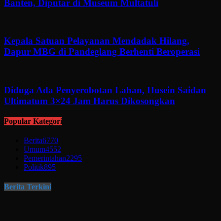
Banten, Diputar di Museum Multatuli
Kepala Satuan Pelayanan Mendadak Hilang,
Dapur MBG di Pandeglang Berhenti Beroperasi
Diduga Ada Penyerobotan Lahan, Husein Saidan
Ultimatum 3×24 Jam Harus Dikosongkan
Popular Kategori
Berita
6770
Umum
4552
Pemerintahan
2295
Politik
895
Berita Terkini