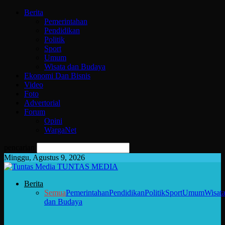
Berita
Pemerintahan
Pendidikan
Politik
Sport
Umum
Wisata dan Budaya
Ekonomi Dan Bisnis
Video
Foto
Advertorial
Forum
Opini
WargaNet
pencarian
Minggu, Agustus 9, 2026
TUNTAS MEDIA
Berita
Semua
Pemerintahan
Pendidikan
Politik
Sport
Umum
Wisat
dan Budaya