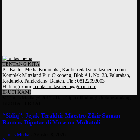
TENTANG KITA
PT Banten Media Komunika, Kantor redaksi tuntasmedia.com :
Komplek Mitraland Puri Cikoneng, Blok A1, No. 23, Palurahan,
Kaduhejo, Pandeglang, Banten. Tlp : 08122993003
Hubungi kami:
redaksituntasmedia@gmail.com
IKUTI KAMI
© Tuntas Media @ 2017 - Hak Cipta dilindungi Undang-undang
BERITA TERKAIT
“Sidiq”, Jejak Terakhir Maestro Zikir Saman
Banten, Diputar di Museum Multatuli
Tuntas Media
-
Agustus 8, 2026