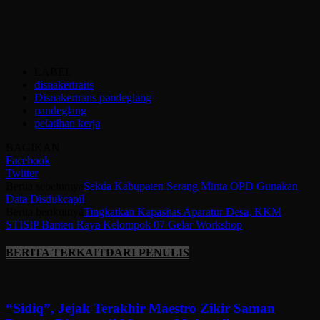
LABEL
disnakertrans
Disnakertrans pandeglang
pandeglang
pelatihan kerja
BAGIKAN
Facebook
Twitter
Berita sebelumya
Sekda Kabupaten Serang Minta OPD Gunakan
Data Disdukcapil
Berita berikutnya
Tingkatkan Kapasitas Aparatur Desa, KKM
STISIP Banten Raya Kelompok 07 Gelar Workshop
BERITA TERKAIT
DARI PENULIS
“Sidiq”, Jejak Terakhir Maestro Zikir Saman