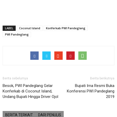
LABEL
Coconut Island
Konferkab PWI Pandeglang
PWI Pandeglang
Berita sebelumya
Berita berikutnya
Besok, PWI Pandeglang Gelar
Bupati Irna Resmi Buka
Konferkab di Coconut Island,
Konferensi PWI Pandeglang
Undang Bupati Hingga Driver Ojol
2019
BERITA TERKAIT
DARI PENULIS