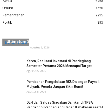
Berita
6768
Umum
4550
Pemerintahan
2295
Politik
895
Diduga Ada Penyerobotan Lahan, Husein Saidan
Ultimatum 3×24 Jam Harus Dikosongkan
Berita Terkini
Tuntas Media
-
Agustus 6, 2026
Keren, Realisasi Investasi di Pandeglang
Semester Pertama 2026 Mencapai Target
Agustus 5, 2026
Pemisahan Pengelolaan RKUD dengan Payroll.
Mulyadi: Pemda Jangan Bikin Rumit
Agustus 5, 2026
DLH dan Satgas Siagakan Damkar di TPSA
Bangkonol Pandeglang Cegah Kebakaran saat El