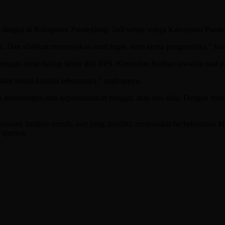
ng tinggal di Kabupaten Pandeglang. Jadi setiap warga Kabupaten Pand
 Dan silahkan menanyakan surat tugas, serta tanda pengenalnya,” kat
petugas yang datang benar dari BPS. Kemudian berikan jawaban saat 
aban sesuai kondisi sebenarnya,” ungkapnya.
 membangun data kependudukan tunggal, atau satu data. Dengan meng
.
konomi, fasilitas rumah, aset yang dimiliki, masyarakar berkebutuhan 
 ujarnya.