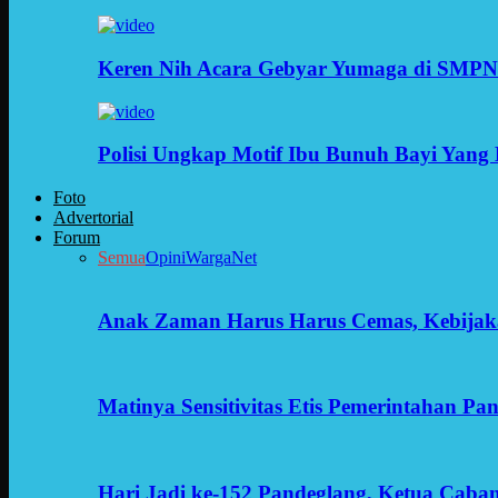
Keren Nih Acara Gebyar Yumaga di SMPN
Polisi Ungkap Motif Ibu Bunuh Bayi Yang 
Foto
Advertorial
Forum
Semua
Opini
WargaNet
Anak Zaman Harus Harus Cemas, Kebijak
Matinya Sensitivitas Etis Pemerintahan Pa
Hari Jadi ke-152 Pandeglang, Ketua Cab