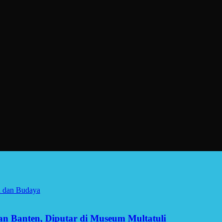
a dan Budaya
man Banten, Diputar di Museum Multatuli