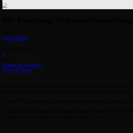
BPS Pandeglang Terjunkan Ribuan Petuga
Penulis
Tuntas Media
-
Oktober 19, 2022
0
107
Berbagi di Facebook
Tweet di Twitter
BADAN Pusat Statistik (BPS) Kabupaten Pandeglang, terjunkan 1.99
pengumpulan data seluruh penduduk yang terdiri atas profil, kondisi s
Kepala BPS Pandeglang, Achmad Widijanto mengatakan, jumlah petug
“Terdiri dari PPL (Petugas Pendataan Lapangan), sebanyak 1530, P
terangnya kepada Tuntas Media, Rabu (19/10/2022).