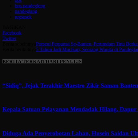
bps
bps pandegleng
pandeglang
regsosek
BAGIKAN
Facebook
Twitter
Berita sebelumya
Porseni Perpamsi Se-Banten, Perumdam Tirta Berka
Berita berikutnya
5 Tahun Jadi Mucikari, Seorang Wanita di Pandeglan
BERITA TERKAIT
DARI PENULIS
“Sidiq”, Jejak Terakhir Maestro Zikir Saman Banten
Kepala Satuan Pelayanan Mendadak Hilang, Dapur 
Diduga Ada Penyerobotan Lahan, Husein Saidan U