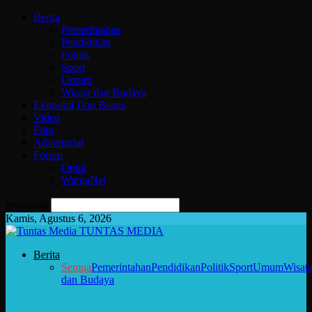
Berita
Pemerintahan
Pendidikan
Politik
Sport
Umum
Wisata dan Budaya
Ekonomi Dan Bisnis
Video
Foto
Advertorial
Forum
Opini
WargaNet
pencarian
Kamis, Agustus 6, 2026
TUNTAS MEDIA
Berita
Semua
Pemerintahan
Pendidikan
Politik
Sport
Umum
Wisat
dan Budaya