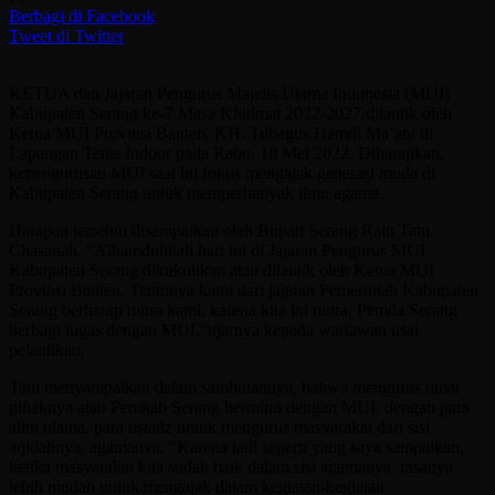
Berbagi di Facebook
Tweet di Twitter
KETUA dan Jajaran Pengurus Majelis Ulama Indonesia (MUI)
Kabupaten Serang ke-7 Masa Khidmat 2022-2027 dilantik oleh
Ketua MUI Provinsi Banten, KH. Tubagus Hamdi Ma’ani di
Lapangan Tenis Indoor pada Rabu, 18 Mei 2022. Diharapkan,
kepengurusan MUI saat ini fokus mengajak generasi muda di
Kabupaten Serang untuk memperbanyak ilmu agama.
Harapan tersebut disampaikan oleh Bupati Serang Ratu Tatu
Chasanah. “Alhamdulillah hari ini di Jajaran Pengurus MUI
Kabupaten Serang dikukuhkan atau dilantik oleh Ketua MUI
Provinsi Banten. Tentunya kami dari jajaran Pemerintah Kabupaten
Serang berharap mitra kami, karena kita ini mitra, Pemda Serang
berbagi tugas dengan MUI,”ujarnya kepada wartawan usai
pelantikan.
Tatu menyampaikan dalam sambutannya, bahwa mengurus umat
pihaknya atau Pemkab Serang bermitra dengan MUI, dengan para
alim ulama, para ustadz untuk mengurus masyarakat dari sisi
aqidahnya, agamanya. “Karena tadi seperti yang saya sampaikan,
ketika masyarakat kita sudah baik dalam sisi agamanya, rasanya
lebih mudah untuk mengajak dalam kegiatan-kegiatan