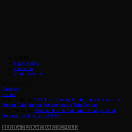
LABEL
bupati serang
mui serang
pemkab serang
BAGIKAN
Facebook
Twitter
Berita sebelumya
MUI Pusat Dorong Pandeglang jadi Kawasan
Pangan Halal dengan Pengembangan Talas Beneng
Berita berikutnya
Diskominfosatik Kabupaten Serang Perkuat
Penyusunan Masterplan SPBE
BERITA TERKAIT
DARI PENULIS