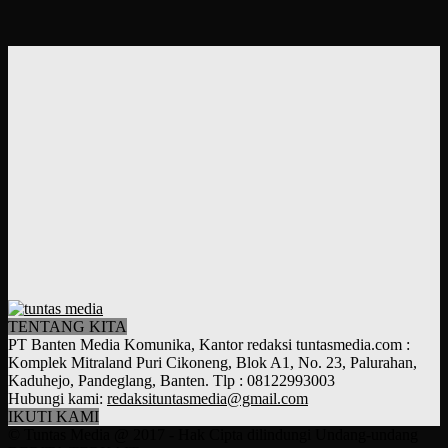
TENTANG KITA
PT Banten Media Komunika, Kantor redaksi tuntasmedia.com :
Komplek Mitraland Puri Cikoneng, Blok A1, No. 23, Palurahan,
Kaduhejo, Pandeglang, Banten. Tlp : 08122993003
Hubungi kami:
redaksituntasmedia@gmail.com
IKUTI KAMI
© Tuntas Media @ 2017 - Hak Cipta dilindungi Undang-undang