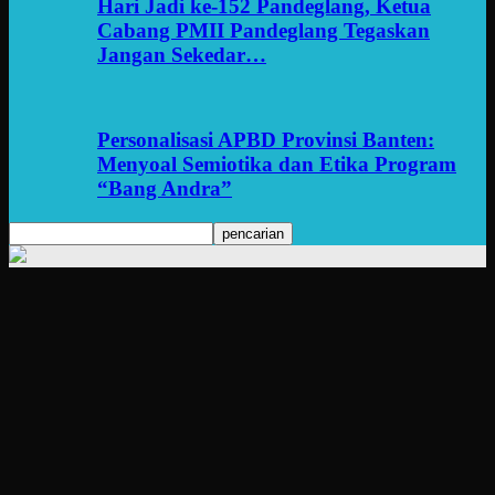
Hari Jadi ke-152 Pandeglang, Ketua
Cabang PMII Pandeglang Tegaskan
Jangan Sekedar…
Personalisasi APBD Provinsi Banten:
Menyoal Semiotika dan Etika Program
“Bang Andra”