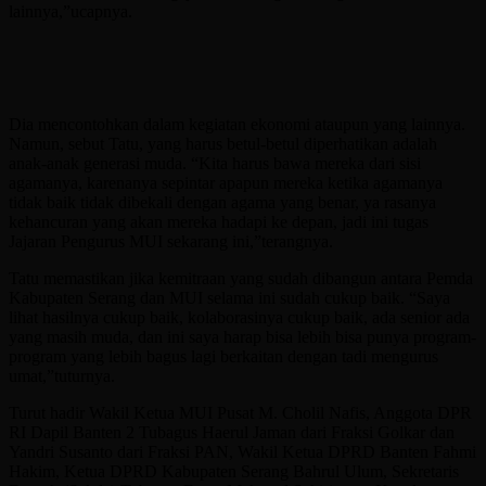
lainnya,”ucapnya.
Dia mencontohkan dalam kegiatan ekonomi ataupun yang lainnya.
Namun, sebut Tatu, yang harus betul-betul diperhatikan adalah
anak-anak generasi muda. “Kita harus bawa mereka dari sisi
agamanya, karenanya sepintar apapun mereka ketika agamanya
tidak baik tidak dibekali dengan agama yang benar, ya rasanya
kehancuran yang akan mereka hadapi ke depan, jadi ini tugas
Jajaran Pengurus MUI sekarang ini,”terangnya.
Tatu memastikan jika kemitraan yang sudah dibangun antara Pemda
Kabupaten Serang dan MUI selama ini sudah cukup baik. “Saya
lihat hasilnya cukup baik, kolaborasinya cukup baik, ada senior ada
yang masih muda, dan ini saya harap bisa lebih bisa punya program-
program yang lebih bagus lagi berkaitan dengan tadi mengurus
umat,”tuturnya.
Turut hadir Wakil Ketua MUI Pusat M. Cholil Nafis, Anggota DPR
RI Dapil Banten 2 Tubagus Haerul Jaman dari Fraksi Golkar dan
Yandri Susanto dari Fraksi PAN, Wakil Ketua DPRD Banten Fahmi
Hakim, Ketua DPRD Kabupaten Serang Bahrul Ulum, Sekretaris