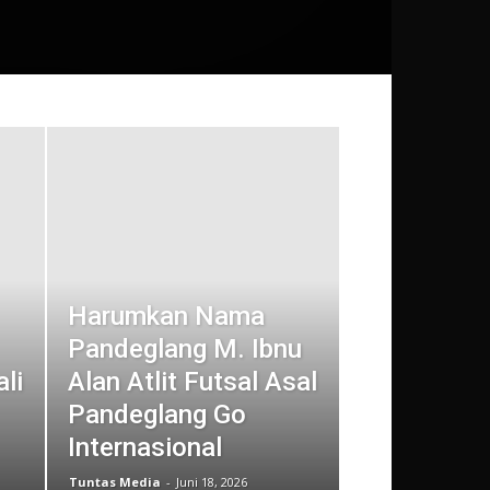
Harumkan Nama
Pandeglang M. Ibnu
li
Alan Atlit Futsal Asal
Pandeglang Go
Internasional
Tuntas Media
-
Juni 18, 2026