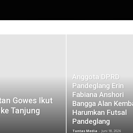
Anggota DPRD
Pandeglang Erin
Fabiana Anshori
tan Gowes Ikut
Bangga Alan Kemba
ike Tanjung
Harumkan Futsal
Pandeglang
Tuntas Media
-
Juni 18, 2026