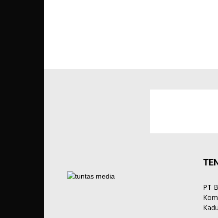
TE
PT B
Komp
Kadu