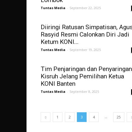
Lombok
Tuntas Media
-
September 22, 2025
Diiringi Ratusan Simpatisan, Agu
Rasyid Resmi Calonkan Diri Jadi
Ketum KONI...
Tuntas Media
-
September 19, 2025
Tim Penjaringan dan Penyaringan
Kisruh Jelang Pemilihan Ketua
KONI Banten
Tuntas Media
-
September 8, 2025
...
1
2
3
4
25