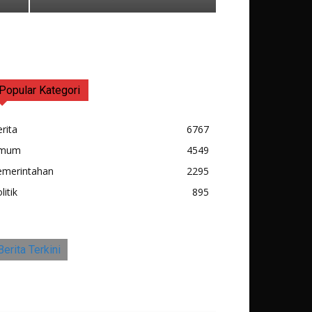
Popular Kategori
rita
6767
mum
4549
emerintahan
2295
litik
895
Berita Terkini