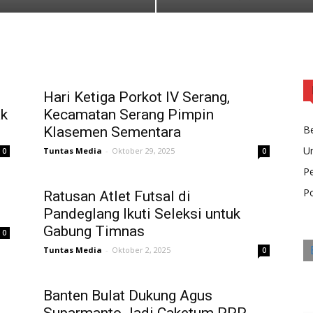
Hari Ketiga Porkot IV Serang,
ak
Kecamatan Serang Pimpin
Be
Klasemen Sementara
U
Tuntas Media
-
Oktober 29, 2025
0
0
P
Po
Ratusan Atlet Futsal di
Pandeglang Ikuti Seleksi untuk
Gabung Timnas
0
Tuntas Media
-
Oktober 2, 2025
0
Banten Bulat Dukung Agus