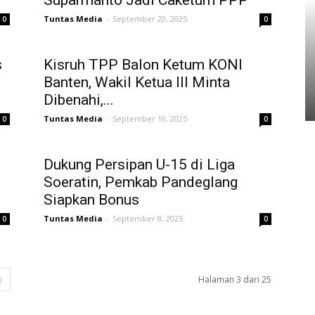
Suparmanto Jadi Caketum PPP
Tuntas Media
-
September 20, 2025
0
0
s
Kisruh TPP Balon Ketum KONI
Banten, Wakil Ketua III Minta
Dibenahi,...
Tuntas Media
-
September 10, 2025
0
0
Dukung Persipan U-15 di Liga
Soeratin, Pemkab Pandeglang
Siapkan Bonus
Tuntas Media
-
September 8, 2025
0
0
Halaman 3 dari 25