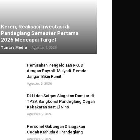
Keren, Realisasi Investasi di
Pandeglang Semester Pertama
2026 Mencapai Target
Tuntas Media
-
Agustus 5, 2026
Pemisahan Pengelolaan RKUD
dengan Payroll. Mulyadi: Pemda
Jangan Bikin Rumit
Agustus 5, 2026
DLH dan Satgas Siagakan Damkar di
TPSA Bangkonol Pandeglang Cegah
Kebakaran saat El Nino
Agustus 5, 2026
Personel Gabungan Disiagakan
Cegah Karhutla di Pandeglang
Agustus 5, 2026