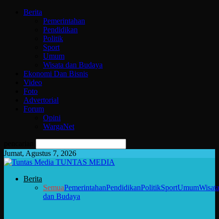
Berita
Pemerintahan
Pendidikan
Politik
Sport
Umum
Wisata dan Budaya
Ekonomi Dan Bisnis
Video
Foto
Advertorial
Forum
Opini
WargaNet
pencarian
Jumat, Agustus 7, 2026
TUNTAS MEDIA
Berita
Semua
Pemerintahan
Pendidikan
Politik
Sport
Umum
Wisat
dan Budaya