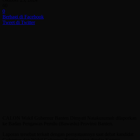
60
0
Berbagi di Facebook
Tweet di Twitter
CALON Wakil Gubernur Banten Dimyati Natakusumah dilaporkan
ke Badan Pengawas Pemilu (Bawaslu) Provinsi Banten.
Laporan tersebut terkait dengan pernyataannya saat debat kandidat
Gubernur dan Wakil Gubernur Banten yang digelar Komisi