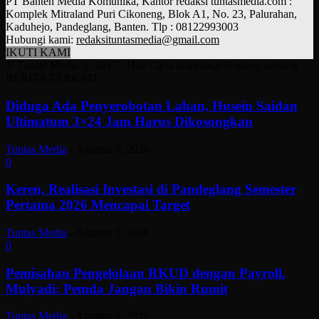
PT Banten Media Komunika, Kantor redaksi tuntasmedia.com :
Komplek Mitraland Puri Cikoneng, Blok A1, No. 23, Palurahan,
Kaduhejo, Pandeglang, Banten. Tlp : 08122993003
Hubungi kami:
redaksituntasmedia@gmail.com
IKUTI KAMI
© Tuntas Media @ 2017 - Hak Cipta dilindungi Undang-undang
BERITA TERKAIT
Diduga Ada Penyerobotan Lahan, Husein Saidan
Ultimatum 3×24 Jam Harus Dikosongkan
Tuntas Media
-
Agustus 6, 2026
0
Keren, Realisasi Investasi di Pandeglang Semester
Pertama 2026 Mencapai Target
Tuntas Media
-
Agustus 5, 2026
0
Pemisahan Pengelolaan RKUD dengan Payroll.
Mulyadi: Pemda Jangan Bikin Rumit
Tuntas Media
-
Agustus 5, 2026