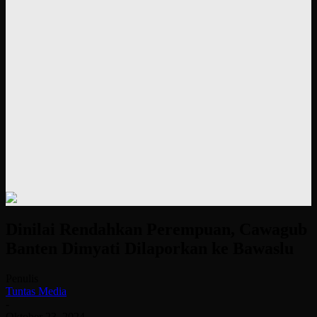
Dinilai Rendahkan Perempuan, Cawagub
Banten Dimyati Dilaporkan ke Bawaslu
Penulis
Tuntas Media
-
Oktober 23, 2024