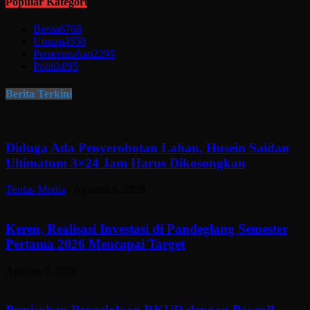
Popular Kategori
Berita
6768
Umum
4550
Pemerintahan
2295
Politik
895
Berita Terkini
Diduga Ada Penyerobotan Lahan, Husein Saidan
Ultimatum 3×24 Jam Harus Dikosongkan
Tuntas Media
-
Agustus 6, 2026
Keren, Realisasi Investasi di Pandeglang Semester
Pertama 2026 Mencapai Target
Agustus 5, 2026
Pemisahan Pengelolaan RKUD dengan Payroll.