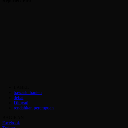
Reporter: Firo
LABEL
bawaslu banten
debat
Dimyati
rendahkan perempuan
BAGIKAN
Facebook
Twitter