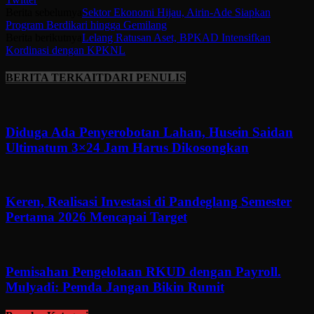
Berita sebelumya
Sektor Ekonomi Hijau, Airin-Ade Siapkan
Program Berdikari hingga Gemilang
Berita berikutnya
Lelang Ratusan Aset, BPKAD Intensifkan
Kordinasi dengan KPKNL
BERITA TERKAIT
DARI PENULIS
Diduga Ada Penyerobotan Lahan, Husein Saidan
Ultimatum 3×24 Jam Harus Dikosongkan
Keren, Realisasi Investasi di Pandeglang Semester
Pertama 2026 Mencapai Target
Pemisahan Pengelolaan RKUD dengan Payroll.
Mulyadi: Pemda Jangan Bikin Rumit