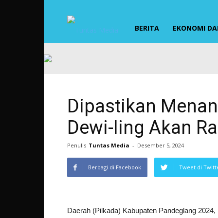
TUNTAS
BERITA
EKONOMI DAN
MEDIA
Dipastikan Menan
Dewi-Iing Akan R
Penulis
Tuntas Media
-
Desember 5, 2024
Berbagi di Facebook
Tweet di Twitt
Daerah (Pilkada) Kabupaten Pandeglang 2024, 