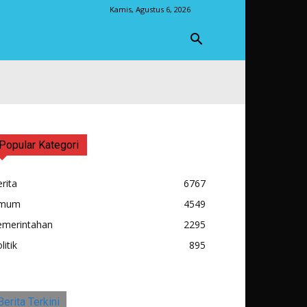
Kamis, Agustus 6, 2026
Popular Kategori
rita
6767
mum
4549
emerintahan
2295
litik
895
Berita Terkini