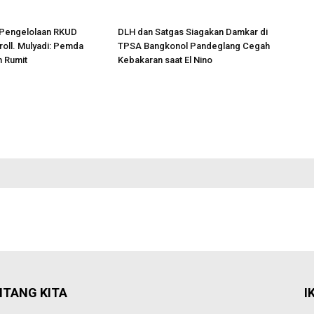
Pengelolaan RKUD
DLH dan Satgas Siagakan Damkar di
oll. Mulyadi: Pemda
TPSA Bangkonol Pandeglang Cegah
n Rumit
Kebakaran saat El Nino
NTANG KITA
I