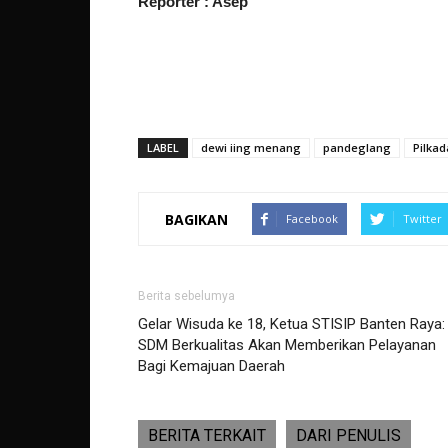
Reporter : Asep
LABEL
dewi iing menang
pandeglang
Pilka
BAGIKAN
Facebook
Twitter
Berita sebelumya
Gelar Wisuda ke 18, Ketua STISIP Banten Raya:
SDM Berkualitas Akan Memberikan Pelayanan
Bagi Kemajuan Daerah
BERITA TERKAIT
DARI PENULIS