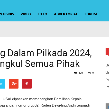
 BISNIS
VIDEO
FOTO
ADVERTORIAL
FORUM
g Dalam Pilkada 2024,
angkul Semua Pihak
Be
U
120
0
P
er
Po
USAI dipastikan memenangkan Pemilihan Kepala
pasangan nomor urut 02, Raden Dewi-Iing Andri Supriadi