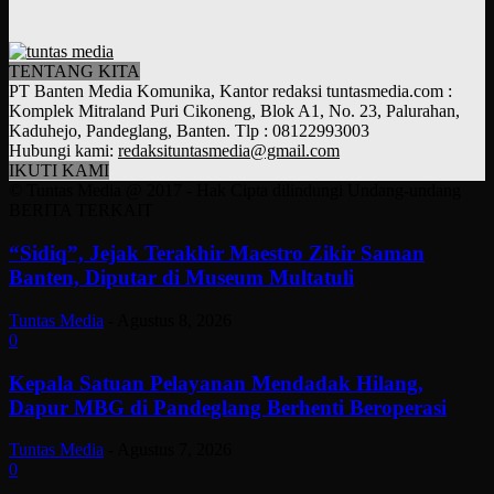
TENTANG KITA
PT Banten Media Komunika, Kantor redaksi tuntasmedia.com :
Komplek Mitraland Puri Cikoneng, Blok A1, No. 23, Palurahan,
Kaduhejo, Pandeglang, Banten. Tlp : 08122993003
Hubungi kami:
redaksituntasmedia@gmail.com
IKUTI KAMI
© Tuntas Media @ 2017 - Hak Cipta dilindungi Undang-undang
BERITA TERKAIT
“Sidiq”, Jejak Terakhir Maestro Zikir Saman
Banten, Diputar di Museum Multatuli
Tuntas Media
-
Agustus 8, 2026
0
Kepala Satuan Pelayanan Mendadak Hilang,
Dapur MBG di Pandeglang Berhenti Beroperasi
Tuntas Media
-
Agustus 7, 2026
0