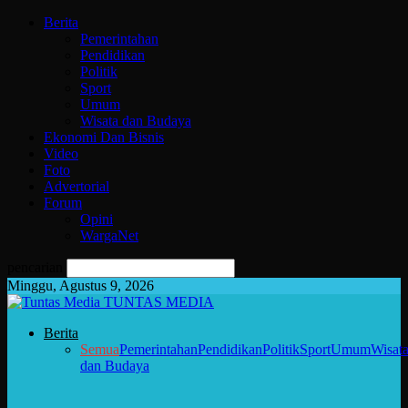
Berita
Pemerintahan
Pendidikan
Politik
Sport
Umum
Wisata dan Budaya
Ekonomi Dan Bisnis
Video
Foto
Advertorial
Forum
Opini
WargaNet
pencarian
Minggu, Agustus 9, 2026
TUNTAS MEDIA
Berita
Semua
Pemerintahan
Pendidikan
Politik
Sport
Umum
Wisat
dan Budaya