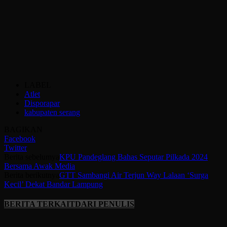
LABEL
Atlet
Disporapar
kabupaten serang
BAGIKAN
Facebook
Twitter
Berita sebelumya
KPU Pandeglang Bahas Seputar Pilkada 2024
Bersama Awak Media
Berita berikutnya
GTT Sambangi Air Terjun Way Lalaan ‘Surga
Kecil’ Dekat Bandar Lampung
BERITA TERKAIT
DARI PENULIS