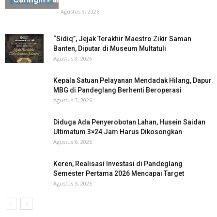
Berita Terkini
Tuntas Media
-
Agustus 9, 2026
“Sidiq”, Jejak Terakhir Maestro Zikir Saman
Banten, Diputar di Museum Multatuli
Agustus 8, 2026
Kepala Satuan Pelayanan Mendadak Hilang, Dapur
MBG di Pandeglang Berhenti Beroperasi
Agustus 7, 2026
Diduga Ada Penyerobotan Lahan, Husein Saidan
Ultimatum 3×24 Jam Harus Dikosongkan
Agustus 6, 2026
Keren, Realisasi Investasi di Pandeglang
Semester Pertama 2026 Mencapai Target
Agustus 5, 2026