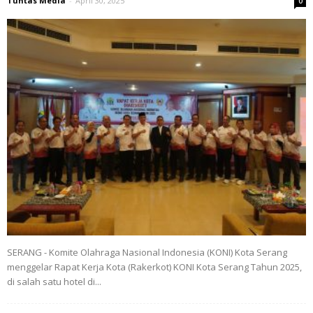
Tuntas Media
-
April 30, 2025
0
SERANG - Komite Olahraga Nasional Indonesia (KONI) Kota Serang
menggelar Rapat Kerja Kota (Rakerkot) KONI Kota Serang Tahun 2025,
di salah satu hotel di...