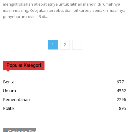
mengintruksikan atlet-atletnya untuk latihan mandiri di rumahnya
masih-masing. Kebijakan tersebut diambil karena semakin masifnya
penyebaran covid-19 di...
1
2
Popular Kategori
Berita
6771
Umum
4552
Pemerintahan
2296
Politik
895
Pemprov Banten Revitalisasi Kawasan Religi
Caringin Pandeglang