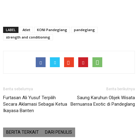
LABEL
Atlet
KONI Pandeglang
pandeglang
strength and conditioning
Berita sebelumya
Berita berikutnya
Furtasan Ali Yusuf Terpilih
Saung Karuhun Objek Wisata
Secara Aklamasi Sebagai Ketua
Bernuansa Exotic di Pandeglang
Ikayasa Banten
BERITA TERKAIT
DARI PENULIS