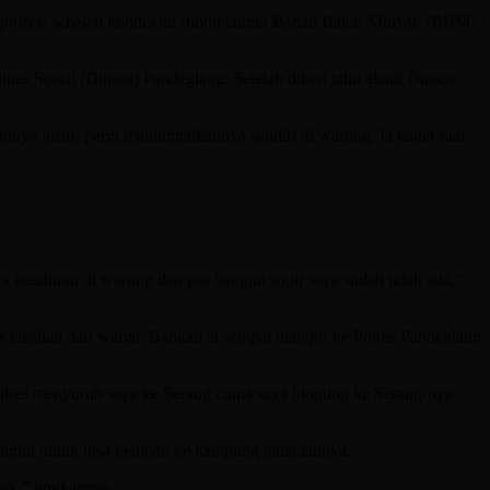
rprofesi sebagai kondektur mobil tangki Bahan Bakar Minyak (BBM)
nas Sosial (Dinsos) Pandeglang. Setelah diberi tahu alamt Dinsos
annya justru pergi meninggalkannya sendiri di warung. Ia kaget saat
ya ketiduran di warung dan pas bangun sopir saya sudah tidak ada,”
as kasihan dari warga. Bahkan ia sempat mampir ke Polres Pandeglang
i Polres menyuruh saya ke Serang cuma saya bingung ke Serang-nya
bingun untuk bisa kembali ke kampung halamannya.
 pak,” ungkapnya.