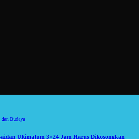
a dan Budaya
Saidan Ultimatum 3×24 Jam Harus Dikosongkan