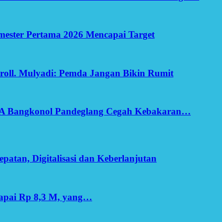
Semester Pertama 2026 Mencapai Target
oll. Mulyadi: Pemda Jangan Bikin Rumit
SA Bangkonol Pandeglang Cegah Kebakaran…
patan, Digitalisasi dan Keberlanjutan
apai Rp 8,3 M, yang…