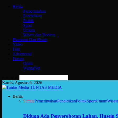
Berita
Pemerintahan
Pendidikan
Politik
Sport
Umum
Wisata dan Budaya
Ekonomi Dan Bisnis
Video
Foto
Advertorial
Forum
Opini
WargaNet
pencarian
Kamis, Agustus 6, 2026
TUNTAS MEDIA
Berita
Semua
Pemerintahan
Pendidikan
Politik
Sport
Umum
Wisat
Diduga Ada Penyerobotan Lahan, Husein 