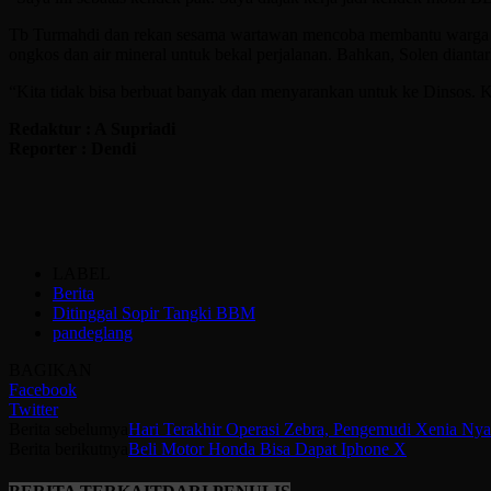
Tb Turmahdi dan rekan sesama wartawan mencoba membantu warga Ko
ongkos dan air mineral untuk bekal perjalanan. Bahkan, Solen dian
“Kita tidak bisa berbuat banyak dan menyarankan untuk ke Dinsos. K
Redaktur : A Supriadi
Reporter : Dendi
LABEL
Berita
Ditinggal Sopir Tangki BBM
pandeglang
BAGIKAN
Facebook
Twitter
Berita sebelumya
Hari Terakhir Operasi Zebra, Pengemudi Xenia Nyar
Berita berikutnya
Beli Motor Honda Bisa Dapat Iphone X