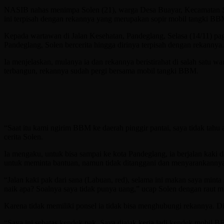
NASIB nahas menimpa Solen (21), warga Desa Buayar, Kecamatan Se
ini terpisah dengan rekannya yang merupakan sopir mobil tangki BB
Kepada wartawan di Jalan Kesehatan, Pandeglang, Selasa (14/11) pagi
Pandeglang, Solen bercerita hingga dirinya terpisah dengan rekannya.
Ia menjelaskan, mulanya ia dan rekannya beristirahat di salah satu w
terbangun, rekannya sudah pergi bersama mobil tangki BBM.
“Saat itu kami ngirim BBM ke daerah pinggir pantai, saya tidak tahu
cerita Solen.
Ia mengaku, untuk bisa sampai ke kota Pandeglang, ia berjalan kaki
untuk meminta bantuan, namun tidak ditanggani dan menyarankannya
“Jalan kaki pak dari sana (Labuan, red), selama ini makan saya mint
naik apa? Soalnya saya tidak punya uang,” ucap Solen dengan raut 
Karena tidak memiliki ponsel ia tidak bisa menghubungi rekannya.
“Saya ini sebatas kendek pak. Saya diajak kerja jadi kendek mobil BB