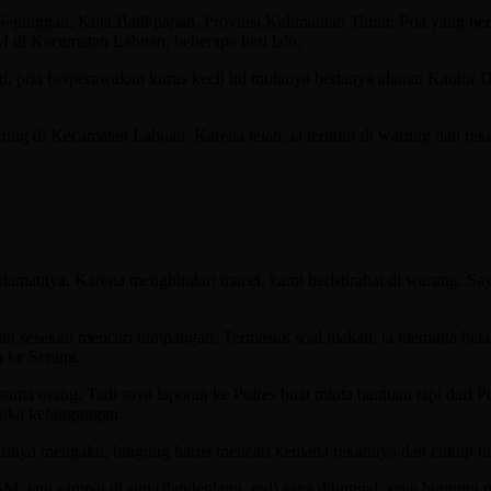
pinggan, Kota Balikpapan, Provinsi Kalimantan Timur. Pria yang be
M di Kecamatan Labuan, beberapa hari lalu.
, pria berperawakan kurus kecil ini mulanya bertanya alamat Kantor Di
arung di Kecamatan Labuan. Karena lelah, ia tertidur di warung dan rek
 alamatnya. Karena menghindari macet, kami beristirahat di warung. Sa
 dan sesekali mencari tumpangan. Termasuk soal makan, ia meminta bel
 ke Serang.
a sama orang. Tadi saya laporan ke Polres buat minta bantuan tapi dar
muka kebingungan.
 Dirinya mengaku, bingung harus mencari kemana rekannya dan cukup 
M, tapi sampai di sini (Pandeglang, red) saya ditinggal, saya bingung