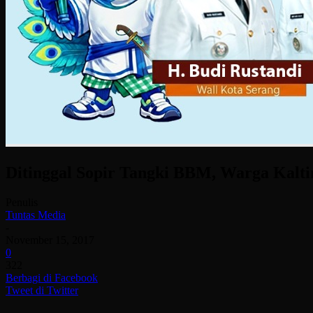
Ditinggal Sopir Tangki BBM, Warga Kalt
Penulis
Tuntas Media
-
November 15, 2017
0
322
Berbagi di Facebook
Tweet di Twitter