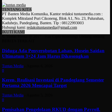
TENTANG KITA
PT Banten Media Komunika, Kantor redaksi tuntasmedia.com :
Komplek Mitraland Puri Cikoneng, Blok A1, No. 23, Palurahan,
Kaduhejo, Pandeglang, Banten. Tlp : 08122993003
Hubungi kami:
redaksituntasmedia@gmail.com
IKUTI KAMI
© Tuntas Media @ 2017 - Hak Cipta dilindungi Undang-undang
BERITA TERKAIT
Diduga Ada Penyerobotan Lahan, Husein Saidan
Ultimatum 3×24 Jam Harus Dikosongkan
Tuntas Media
-
Agustus 6, 2026
0
Keren, Realisasi Investasi di Pandeglang Semester
Pertama 2026 Mencapai Target
Tuntas Media
-
Agustus 5, 2026
0
Pemisahan Pengelolaan RKUD dengan Payroll.