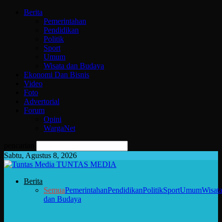
Berita
Pemerintahan
Pendidikan
Politik
Sport
Umum
Wisata dan Budaya
Ekonomi Dan Bisnis
Video
Foto
Advertorial
Forum
Opini
WargaNet
pencarian
Sabtu, Agustus 8, 2026
TUNTAS MEDIA
Berita
Semua
Pemerintahan
Pendidikan
Politik
Sport
Umum
Wisat
dan Budaya