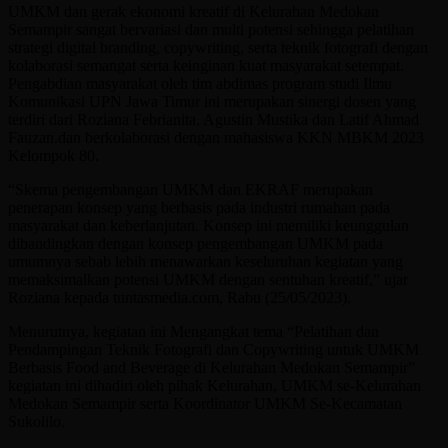
UMKM dan gerak ekonomi kreatif di Kelurahan Medokan
Semampir sangat bervariasi dan multi potensi sehingga pelatihan
strategi digital branding, copywriting, serta teknik fotografi dengan
kolaborasi semangat serta keinginan kuat masyarakat setempat.
Pengabdian masyarakat oleh tim abdimas program studi Ilmu
Komunikasi UPN Jawa Timur ini merupakan sinergi dosen yang
terdiri dari Roziana Febrianita, Agustin Mustika dan Latif Ahmad
Fauzan.dan berkolaborasi dengan mahasiswa KKN MBKM 2023
Kelompok 80.
“Skema pengembangan UMKM dan EKRAF merupakan
penerapan konsep yang berbasis pada industri rumahan pada
masyarakat dan keberlanjutan. Konsep ini memiliki keunggulan
dibandingkan dengan konsep pengembangan UMKM pada
umumnya sebab lebih menawarkan keseluruhan kegiatan yang
memaksimalkan potensi UMKM dengan sentuhan kreatif,” ujar
Roziana kepada tuntasmedia.com, Rabu (25/05/2023).
Menurutnya, kegiatan ini Mengangkat tema “Pelatihan dan
Pendampingan Teknik Fotografi dan Copywriting untuk UMKM
Berbasis Food and Beverage di Kelurahan Medokan Semampir”
kegiatan ini dihadiri oleh pihak Kelurahan, UMKM se-Kelurahan
Medokan Semampir serta Koordinator UMKM Se-Kecamatan
Sukolilo.