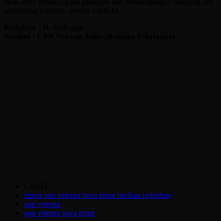
akan lebih terfokus pada pelatihan dan pendampingan branding dan
rebranding kemasan produk UMKM.
Redaktur : D. Sudrajat
Sumber : UPN Veteran Jatim (Roziana Febrianita)
LABEL
dosen upn veteran jawa timur berikan pelatihan
upn veteran
upn veteran jawa timur