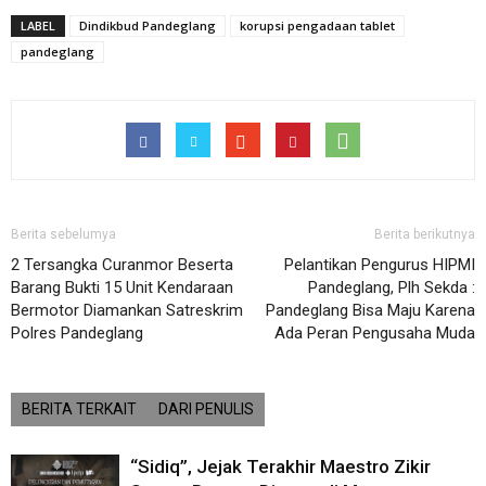
LABEL
Dindikbud Pandeglang
korupsi pengadaan tablet
pandeglang
Berita sebelumya
Berita berikutnya
2 Tersangka Curanmor Beserta
Pelantikan Pengurus HIPMI
Barang Bukti 15 Unit Kendaraan
Pandeglang, Plh Sekda :
Bermotor Diamankan Satreskrim
Pandeglang Bisa Maju Karena
Polres Pandeglang
Ada Peran Pengusaha Muda
BERITA TERKAIT
DARI PENULIS
“Sidiq”, Jejak Terakhir Maestro Zikir