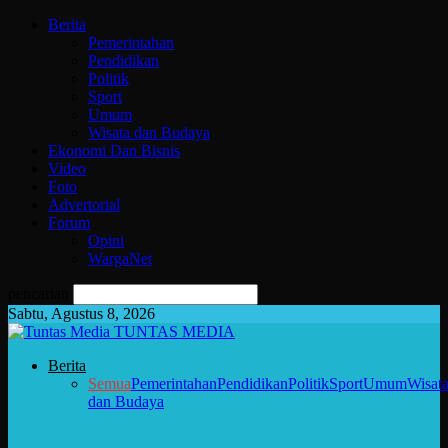
Berita
Pemerintahan
Pendidikan
Politik
Sport
Umum
Wisata dan Budaya
Ekonomi Dan Bisnis
Video
Foto
Advertorial
Forum
Opini
WargaNet
pencarian
Sabtu, Agustus 8, 2026
TUNTAS MEDIA
Berita
Semua
Pemerintahan
Pendidikan
Politik
Sport
Umum
Wisat
dan Budaya