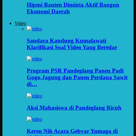
Hipmi Banten Diminta Aktif Bangun
Ekonomi Daerah
Video
Saudara Kandung Kumalawati
Klarifikasi Soal Video Yang Beredar
Program PSR Pandeglang Panen Padi
Gogo,Jagung dan Panen Perdana Sawit
di…
Aksi Mahasiswa di Pandeglang Ricuh
Keren Nih Acara Gebyar Yumaga di