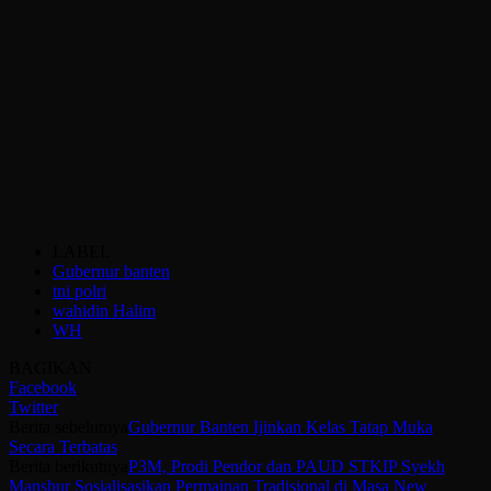
LABEL
Gubernur banten
tni polri
wahidin Halim
WH
BAGIKAN
Facebook
Twitter
Berita sebelumya
Gubernur Banten Ijinkan Kelas Tatap Muka
Secara Terbatas
Berita berikutnya
P3M, Prodi Pendor dan PAUD STKIP Syekh
Manshur Sosialisasikan Permainan Tradisional di Masa New