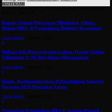
IKUTI KAMI
© Tuntas Media @ 2017 - Hak Cipta dilindungi Undang-undang
BERITA TERKAIT
Kepala Satuan Pelayanan Mendadak Hilang,
Dapur MBG di Pandeglang Berhenti Beroperasi
Tuntas Media
-
Agustus 7, 2026
0
Diduga Ada Penyerobotan Lahan, Husein Saidan
Ultimatum 3×24 Jam Harus Dikosongkan
Tuntas Media
-
Agustus 6, 2026
0
Keren, Realisasi Investasi di Pandeglang Semester
Pertama 2026 Mencapai Target
Tuntas Media
-
Agustus 5, 2026
0
Pemisahan Pengelolaan RKUD dengan Payroll.