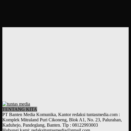
TENTANG KITA
PT Banten Media Komunika, Kantor redaksi tuntasmedia.com :
Komplek Mitraland Puri Cikoneng, Blok A1, No. 23, Palurahan,
Kaduhejo, Pandeglang, Banten. Tlp : 08122993003
Hubungi kami:
redaksituntasmedia@gmail.com