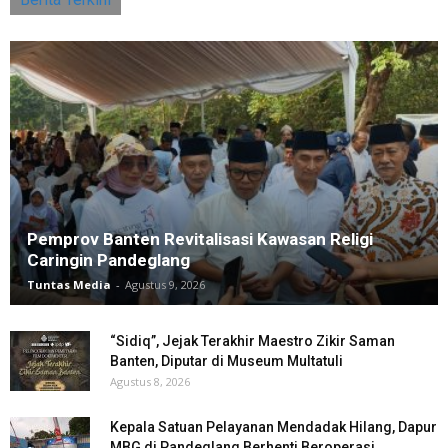
Pemprov Banten Revitalisasi Kawasan Religi
Caringin Pandeglang
Tuntas Media
-
Agustus 9, 2026
“Sidiq”, Jejak Terakhir Maestro Zikir Saman
Banten, Diputar di Museum Multatuli
Agustus 8, 2026
Kepala Satuan Pelayanan Mendadak Hilang, Dapur
MBG di Pandeglang Berhenti Beroperasi