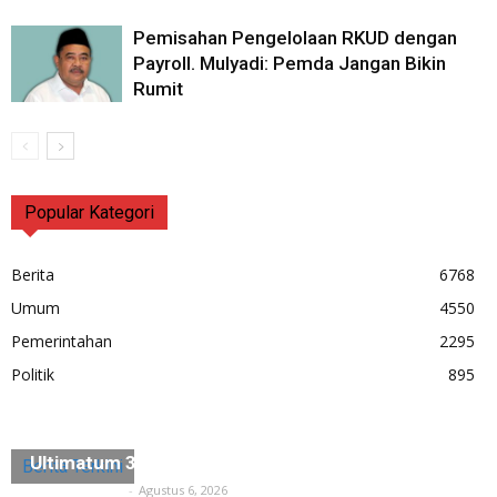
Pemisahan Pengelolaan RKUD dengan
Payroll. Mulyadi: Pemda Jangan Bikin
Rumit
Popular Kategori
Berita
6768
Umum
4550
Pemerintahan
2295
Politik
895
Diduga Ada Penyerobotan Lahan, Husein Saidan
Ultimatum 3×24 Jam Harus Dikosongkan
Berita Terkini
Tuntas Media
-
Agustus 6, 2026