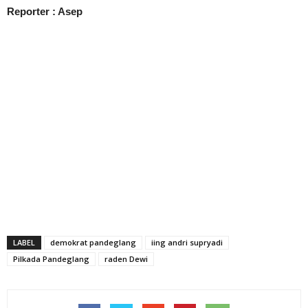
Reporter : Asep
LABEL
demokrat pandeglang
iing andri supryadi
Pilkada Pandeglang
raden Dewi