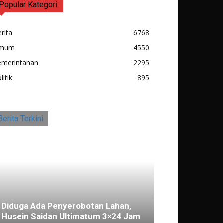
Popular Kategori
rita
6768
mum
4550
emerintahan
2295
litik
895
Berita Terkini
Diduga Ada Penyerobotan Lahan,
Husein Saidan Ultimatum 3×24 Jam