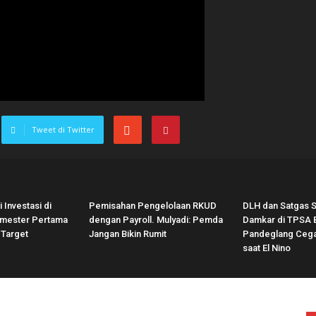
Tweet di Twitter
 Investasi di
Pemisahan Pengelolaan RKUD
DLH dan Satgas 
mester Pertama
dengan Payroll. Mulyadi: Pemda
Damkar di TPSA 
 Target
Jangan Bikin Rumit
Pandeglang Ceg
saat El Nino