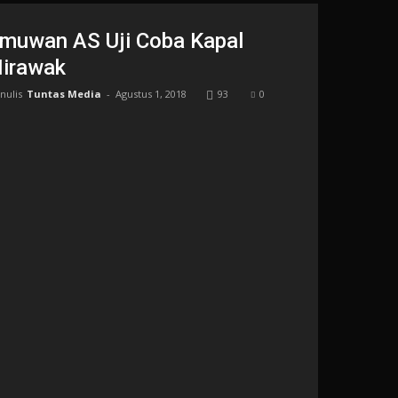
lmuwan AS Uji Coba Kapal
irawak
nulis
Tuntas Media
-
Agustus 1, 2018
93
0