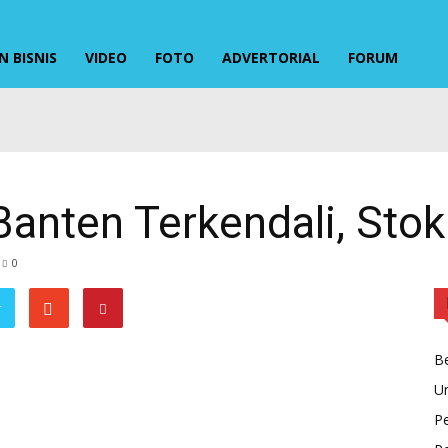
 BISNIS
VIDEO
FOTO
ADVERTORIAL
FORUM
i Banten Terkendali, St
0
r
Be
U
P