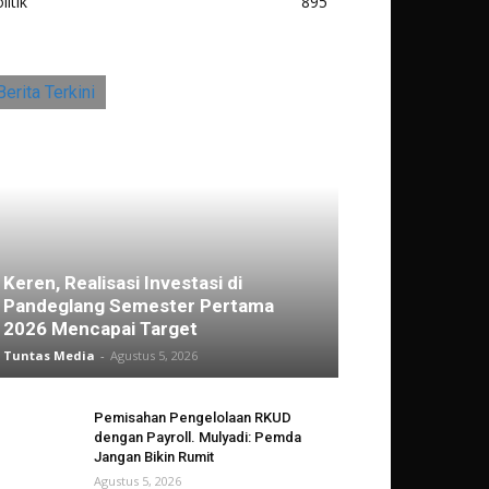
litik
895
Berita Terkini
Keren, Realisasi Investasi di
Pandeglang Semester Pertama
2026 Mencapai Target
Tuntas Media
-
Agustus 5, 2026
Pemisahan Pengelolaan RKUD
dengan Payroll. Mulyadi: Pemda
Jangan Bikin Rumit
Agustus 5, 2026