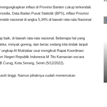
Po
ngungkapkan inflasi di Provinsi Banten cukup terkendali.
edia. Data Badan Pusat Statistik (BPS), inflasi Provinsi
rendah nasional di angka 5,34% di bawah rata-rata Nasional
up baik, di bawah rata-rata nasional. Beberapa hal yang
n telur, minyak goreng, dan beras sedang kita tindak lanjuti
,” ungkap Al Muktabar usai mengikuti Rapat Koordinasi
lam Negeri Republik Indonesia M Tito Karnavian secara
B Curug, Kota Serang, Senin (5/12/2022).
g masih tinggi. Namun pihaknya sudah menemukan