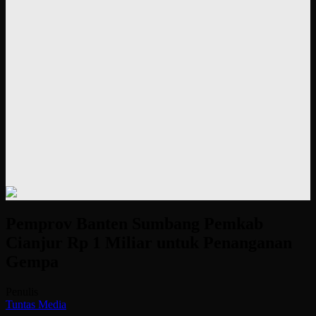
Pemprov Banten Sumbang Pemkab
Cianjur Rp 1 Miliar untuk Penanganan
Gempa
Penulis
Tuntas Media