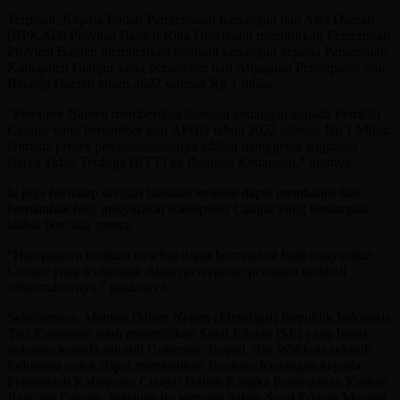
Terpisah, Kepala Badan Pengelolaan Keuangan dan Aset Daerah
(BPKAD) Provinsi Banten Rina Dewiyanti menuturkan Pemerintah
Provinsi Banten memberikan bantuan keuangan kepada Pemerintah
Kabupaten Cianjur yang bersumber dari Anggaran Pendapatan dan
Belanja Daerah tahun 2022 sebesar Rp 1 miliar.
“Pemprov Banten memberikan bantuan keuangan kepada Pemkab
Cianjur yang bersumber dari APBD tahun 2022 sebesar Rp 1 Miliar.
Dimana proses penatausahaannya adalah menggeser anggaran
Biaya Tidak Terduga (BTT) ke Bantuan Keuangan,” ujarnya.
Ia juga berharap dengan bantuan tersebut dapat membantu dan
bermanfaat bagi masyarakat Kabupaten Cianjur yang terdampak
akibat bencana gempa.
“Harapannya bantuan tersebut dapat bermanfaat bagi masyarakat
Cianjur yang terdampak dalam percepatan penataan kembali
infrastrukturnya,” tandasnya.
Sebelumnya, Menteri Dalam Negeri (Mendagri) Republik Indonesia
Tito Karnavian telah menerbitkan Surat Edaran (SE) yang berisi
imbauan kepada seluruh Gubernur, Bupati, dan Walikota seluruh
Indonesia untuk dapat memberikan Bantuan Keuangan kepada
Pemerintah Kabupaten Cianjur Dalam Rangka Penanganan Korban
Bencana Gempa. Imbauan itu tertuang dalam Surat Edaran Menteri