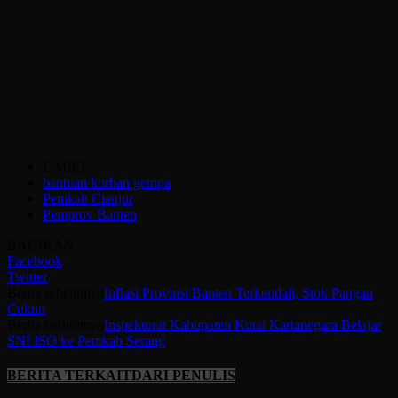
LABEL
bantuan korban gempa
Pemkab Cianjur
Pemprov Banten
BAGIKAN
Facebook
Twitter
Berita sebelumya
Inflasi Provinsi Banten Terkendali, Stok Pangan
Cukup
Berita berikutnya
Inspektorat Kabupaten Kutai Kartanegara Belajar
SNI ISO ke Pemkab Serang
BERITA TERKAIT
DARI PENULIS