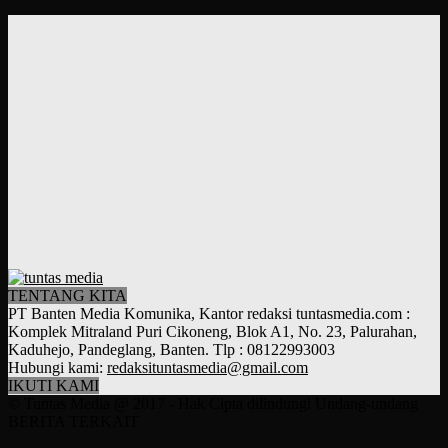
TENTANG KITA
PT Banten Media Komunika, Kantor redaksi tuntasmedia.com :
Komplek Mitraland Puri Cikoneng, Blok A1, No. 23, Palurahan,
Kaduhejo, Pandeglang, Banten. Tlp : 08122993003
Hubungi kami:
redaksituntasmedia@gmail.com
IKUTI KAMI
© Tuntas Media @ 2017 - Hak Cipta dilindungi Undang-undang
BERITA TERKAIT