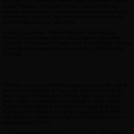
PEMERINTAH Provinsi (Pemprov) Banten menyalurkan bantuan
kepada Pemerintah Kabupaten (Pemkab) Cianjur sebesar Rp 1
miliar untuk penanganan korban bencana alam gempa yang terjadi
pada beberapa waktu lalu. Bantuan tersebut diperuntukkan untuk
penanggulangan pasca bencana gempa.
Penjabat (Pj) Gubernur Banten Al Muktabar menyampaikan
bantuan tersebut sebagai tali asih untuk membantu masyarakat
Kabupaten Cianjur yang terdampak akibat bencana gempa beberapa
waktu lalu, yang langsung diterima oleh Bupati Cianjur Herman
Suherman.
“Tadi kita menyerahkan bantuan kemanusiaan sebesar Rp 1 miliar
bagi saudara-saudara kita di Cianjur, dan diterima langsung oleh
Bupati Cianjur serta disaksikan langsung Wakil Gubernur Jawa
Barat,” ungkap Al Muktabar usai menghadiri kegiatan Seminar
Nasional dalam Rangkaian Kegiatan Memperingati Hari Anti
Korupsi Sedunia (Harkodia) yang diselenggarakan KPK RI di
Gedung Sate, Kecamatan Bandung Wetan, Kota Bandung, Jawa
Barat, Selasa (6/12/2022).
Turut mendampingi Wakil Gubernur Jawa Barat Uu Ruzhanul