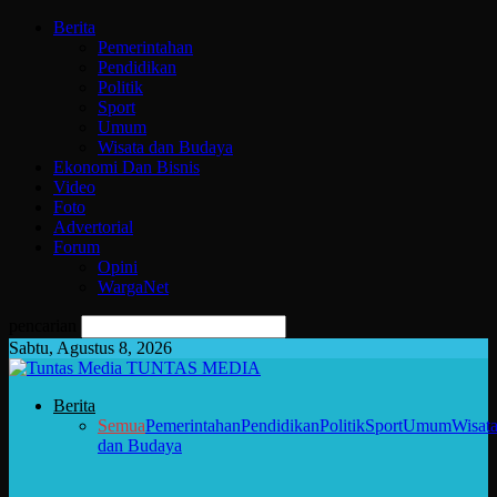
Berita
Pemerintahan
Pendidikan
Politik
Sport
Umum
Wisata dan Budaya
Ekonomi Dan Bisnis
Video
Foto
Advertorial
Forum
Opini
WargaNet
pencarian
Sabtu, Agustus 8, 2026
TUNTAS MEDIA
Berita
Semua
Pemerintahan
Pendidikan
Politik
Sport
Umum
Wisat
dan Budaya