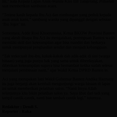
ini,” kata Kepala Lapas Anak-Wanita Klas IIB Tangerang, Prihartati
saat memberikan sambutan acara.
“Terima kasih kepada Ibu Aci dan rombongan yang peduli kepada
anak-anak kami,” sambung wanita yang dipanggil dengan sebutan
‘Ibu Jeger’ ini.
Sementara, Adde Rosi Khoerunnisa, Ketua BKOW Provinsi Banten
yang akrab disapa Ibu Aci itu mengatakan, perempuan Banten wajib
memiliki skill dan keterampilan agar bisa mandiri dan berkarya
untuk mempunyai penghasilan sendiri dan menjadi kebanggaan.
“Tak terkecuali ibu-ibu, kakak-kakak dab adik-adik di sini (warga
binaan) yang juga punya hak yang sama untuk diberdayakan,
diberikan keterampilan supaya bisa bermanfaat ketika sudah selesai
menjalani pembinaan nanti,” ujar Wakil Ketua DPRD Banten in.
Aci yang merupakan Istri Wakil Gubernur Banten Andika Hazrumy
itu juga berjanji akan kembali mengunjungi warga binaan di lapas
ini untuk memberikan pelatihan salon. “Nanti Insya Allah
selanjutnya kita bikin pelatihan salon ya. Saya lihat dari tadi yang
tampil cantik-cantik, nanti biar tambah cantik lagi,” tuturnya.
Redaktur : Dendi S.
Reporter : Raka