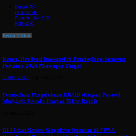
Berita
6767
Umum
4549
Pemerintahan
2295
Politik
895
Berita Terkini
Keren, Realisasi Investasi di Pandeglang Semester
Pertama 2026 Mencapai Target
Tuntas Media
-
Agustus 5, 2026
Pemisahan Pengelolaan RKUD dengan Payroll.
Mulyadi: Pemda Jangan Bikin Rumit
Agustus 5, 2026
DLH dan Satgas Siagakan Damkar di TPSA