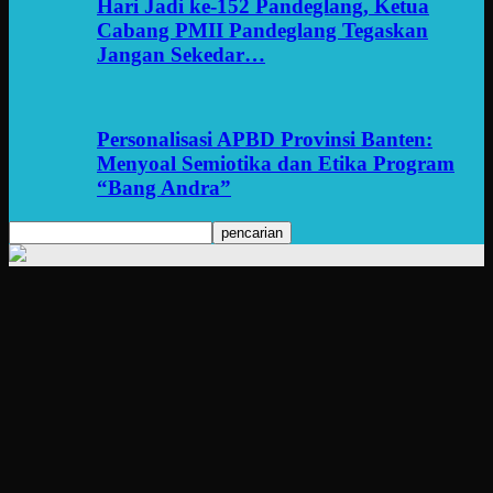
Hari Jadi ke-152 Pandeglang, Ketua
Cabang PMII Pandeglang Tegaskan
Jangan Sekedar…
Personalisasi APBD Provinsi Banten:
Menyoal Semiotika dan Etika Program
“Bang Andra”