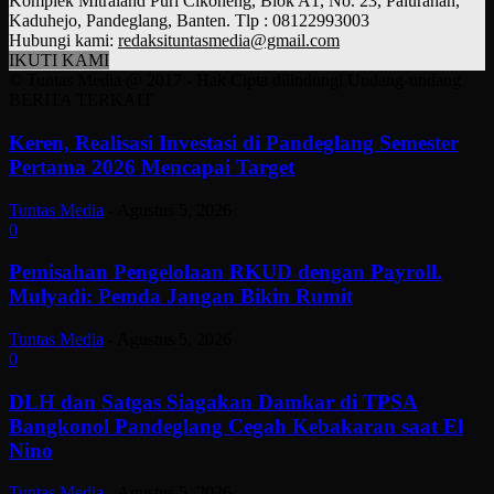
Komplek Mitraland Puri Cikoneng, Blok A1, No. 23, Palurahan,
Kaduhejo, Pandeglang, Banten. Tlp : 08122993003
Hubungi kami:
redaksituntasmedia@gmail.com
IKUTI KAMI
© Tuntas Media @ 2017 - Hak Cipta dilindungi Undang-undang
BERITA TERKAIT
Keren, Realisasi Investasi di Pandeglang Semester
Pertama 2026 Mencapai Target
Tuntas Media
-
Agustus 5, 2026
0
Pemisahan Pengelolaan RKUD dengan Payroll.
Mulyadi: Pemda Jangan Bikin Rumit
Tuntas Media
-
Agustus 5, 2026
0
DLH dan Satgas Siagakan Damkar di TPSA
Bangkonol Pandeglang Cegah Kebakaran saat El
Nino
Tuntas Media
-
Agustus 5, 2026