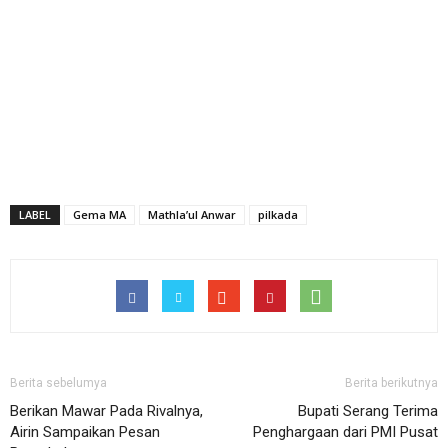
LABEL
Gema MA
Mathla’ul Anwar
pilkada
Berita sebelumya
Berita berikutnya
Berikan Mawar Pada Rivalnya,
Bupati Serang Terima
Airin Sampaikan Pesan
Penghargaan dari PMI Pusat