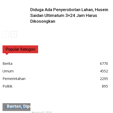
Diduga Ada Penyerobotan Lahan, Husein
Saidan Ultimatum 3×24 Jam Harus
Dikosongkan
Popular Kategori
Berita
6770
Umum
4552
Pemerintahan
2295
Politik
895
“Sidiq”, Jejak Terakhir Maestro Zikir Saman
Banten, Diputar di Museum Multatuli
Berita Terkini
Tuntas Media
-
Agustus 8, 2026