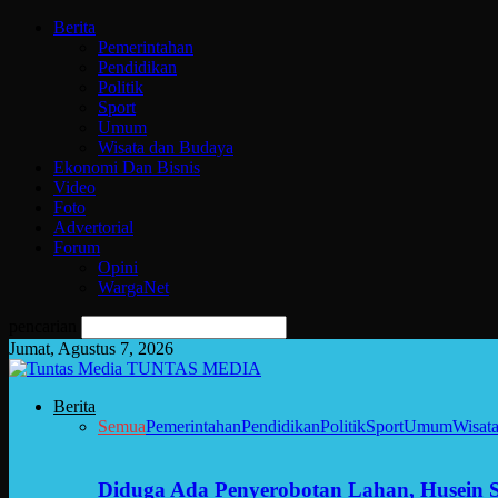
Berita
Pemerintahan
Pendidikan
Politik
Sport
Umum
Wisata dan Budaya
Ekonomi Dan Bisnis
Video
Foto
Advertorial
Forum
Opini
WargaNet
pencarian
Jumat, Agustus 7, 2026
TUNTAS MEDIA
Berita
Semua
Pemerintahan
Pendidikan
Politik
Sport
Umum
Wisat
Diduga Ada Penyerobotan Lahan, Husein 