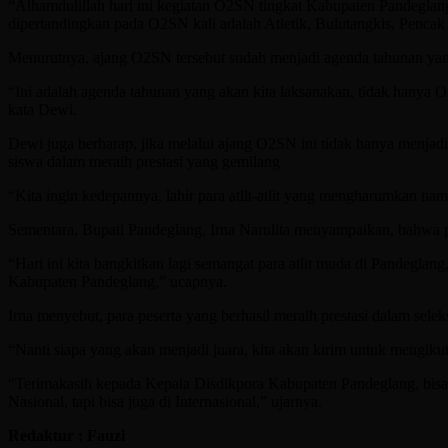
“Alhamdulillah hari ini kegiatan O2SN tingkat Kabupaten Pandeglang
dipertandingkan pada O2SN kali adalah Atletik, Bulutangkis, Pencak 
Menurutnya, ajang O2SN tersebut sudah menjadi agenda tahunan yang 
“Ini adalah agenda tahunan yang akan kita laksanakan, tidak hanya 
kata Dewi.
Dewi juga berharap, jika melalui ajang O2SN ini tidak hanya menjadi 
siswa dalam meraih prestasi yang gemilang
“Kita ingin kedepannya, lahir para atlit-atlit yang mengharumkan n
Sementara, Bupati Pandeglang, Irna Narulita menyampaikan, bahwa 
“Hari ini kita bangkitkan lagi semangat para atlit muda di Pandeglan
Kabupaten Pandeglang,” ucapnya.
Irna menyebut, para peserta yang berhasil meraih prestasi dalam sel
“Nanti siapa yang akan menjadi juara, kita akan kirim untuk mengiku
“Terimakasih kepada Kepala Disdikpora Kabupaten Pandeglang, bis
Nasional, tapi bisa juga di Internasional,” ujarnya.
Redaktur : Fauzi