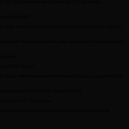
 SMP dari 35 Kecamatan dan 6 Rayon. Dari 6 Cabor yang
dan tingkat SMP.
akan untuk menumbuhkan rasa kecintaan para siswa kepada olahraga,”
memupuk nilai-nilai sportivitas, kerja sama tim, dan semangat juang
arap Dewi.
D dan SMP tersebut.
jadi wadah, untuk menemukan bakat-bakat olahraga yang potensial di
deglang dalam seleksi O2SN tingkat Provinsi.
onal atau PON,” terang Irna.
estasi bisa membawa nama Pandeglang bukan hanya dikancah