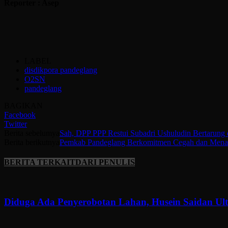
Reporter : Asep
LABEL
disdikpora pandeglang
O2SN
pandeglang
BAGIKAN
Facebook
Twitter
Berita sebelumya
Sah, DPP PPP Restui Subadri Ushuludin Bertarung 
Berita berikutnya
Pemkab Pandeglang Berkomitmen Cegah dan Menan
BERITA TERKAIT
DARI PENULIS
Diduga Ada Penyerobotan Lahan, Husein Saidan U