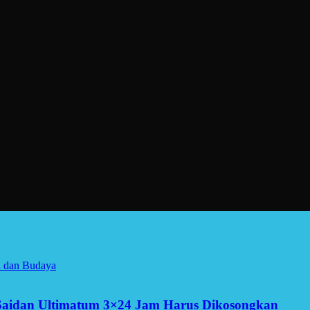
a dan Budaya
Saidan Ultimatum 3×24 Jam Harus Dikosongkan