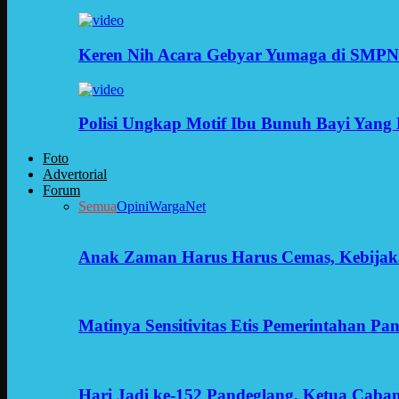
Keren Nih Acara Gebyar Yumaga di SMPN
Polisi Ungkap Motif Ibu Bunuh Bayi Yang 
Foto
Advertorial
Forum
Semua
Opini
WargaNet
Anak Zaman Harus Harus Cemas, Kebijak
Matinya Sensitivitas Etis Pemerintahan Pa
Hari Jadi ke-152 Pandeglang, Ketua Cab