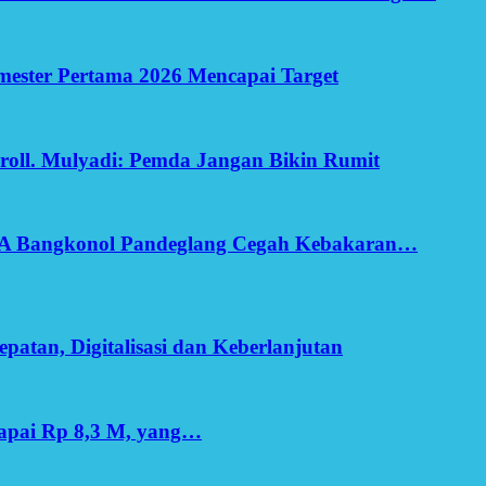
Semester Pertama 2026 Mencapai Target
oll. Mulyadi: Pemda Jangan Bikin Rumit
SA Bangkonol Pandeglang Cegah Kebakaran…
patan, Digitalisasi dan Keberlanjutan
apai Rp 8,3 M, yang…