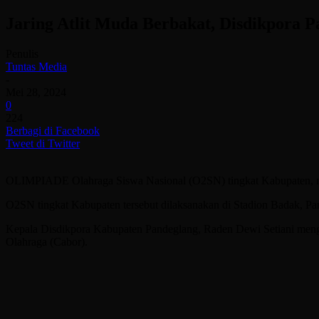
Jaring Atlit Muda Berbakat, Disdikpora 
Penulis
Tuntas Media
-
Mei 28, 2024
0
224
Berbagi di Facebook
Tweet di Twitter
OLIMPIADE Olahraga Siswa Nasional (O2SN) tingkat Kabupaten, mul
O2SN tingkat Kabupaten tersebut dilaksanakan di Stadion Badak, Pan
Kepala Disdikpora Kabupaten Pandeglang, Raden Dewi Setiani meng
Olahraga (Cabor).