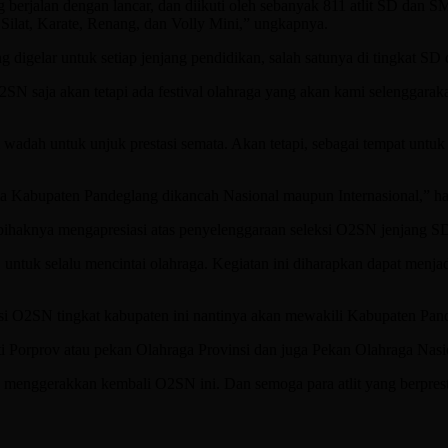
 berjalan dengan lancar, dan diikuti oleh sebanyak 811 atlit SD dan
Silat, Karate, Renang, dan Volly Mini,” ungkapnya.
digelar untuk setiap jenjang pendidikan, salah satunya di tingkat SD 
O2SN saja akan tetapi ada festival olahraga yang akan kami selenggar
wadah untuk unjuk prestasi semata. Akan tetapi, sebagai tempat untuk 
ama Kabupaten Pandeglang dikancah Nasional maupun Internasional,” h
pihaknya mengapresiasi atas penyelenggaraan seleksi O2SN jenjang S
g, untuk selalu mencintai olahraga. Kegiatan ini diharapkan dapat men
eksi O2SN tingkat kabupaten ini nantinya akan mewakili Kabupaten Pan
ti Porprov atau pekan Olahraga Provinsi dan juga Pekan Olahraga Nasi
a menggerakkan kembali O2SN ini. Dan semoga para atlit yang berpr