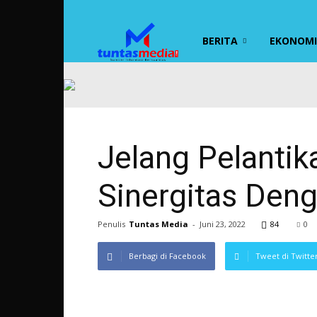
TUNTAS
BERITA
EKONOMI 
MEDIA
Jelang Pelanti
Sinergitas Den
Penulis
Tuntas Media
-
Juni 23, 2022
84
0
Berbagi di Facebook
Tweet di Twitte