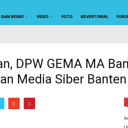
DAN BISNIS
VIDEO
FOTO
ADVERTORIAL
FORU
kan, DPW GEMA MA Bant
gan Media Siber Banten
r
Be
U