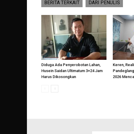
BERITA TERKAIT
DARI PENULIS
Diduga Ada Penyerobotan Lahan,
Keren, Reali
Husein Saidan Ultimatum 3×24 Jam
Pandeglang
Harus Dikosongkan
2026 Menca