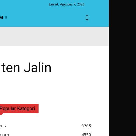
Jumat, Agustus 7, 2026
M
en Jalin
Popular Kategori
rita
6768
mum
4550