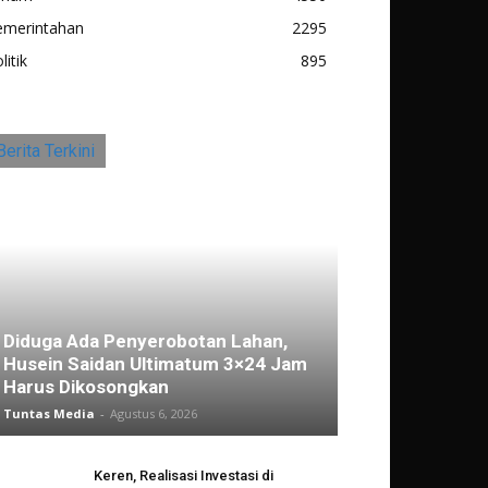
emerintahan
2295
litik
895
Berita Terkini
Diduga Ada Penyerobotan Lahan,
Husein Saidan Ultimatum 3×24 Jam
Harus Dikosongkan
Tuntas Media
-
Agustus 6, 2026
Keren, Realisasi Investasi di