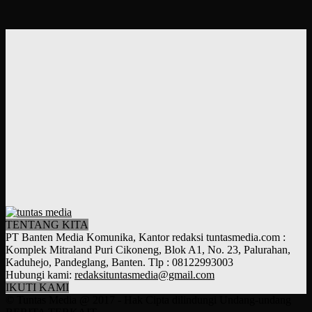
TENTANG KITA
PT Banten Media Komunika, Kantor redaksi tuntasmedia.com :
Komplek Mitraland Puri Cikoneng, Blok A1, No. 23, Palurahan,
Kaduhejo, Pandeglang, Banten. Tlp : 08122993003
Hubungi kami:
redaksituntasmedia@gmail.com
IKUTI KAMI
© Tuntas Media @ 2017 - Hak Cipta dilindungi Undang-undang