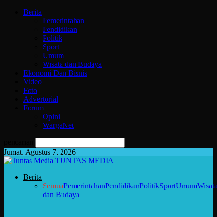
Berita
Pemerintahan
Pendidikan
Politik
Sport
Umum
Wisata dan Budaya
Ekonomi Dan Bisnis
Video
Foto
Advertorial
Forum
Opini
WargaNet
pencarian
Jumat, Agustus 7, 2026
TUNTAS MEDIA
Berita
Semua
Pemerintahan
Pendidikan
Politik
Sport
Umum
Wisat
dan Budaya