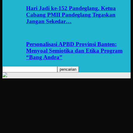
Hari Jadi ke-152 Pandeglang, Ketua
Cabang PMII Pandeglang Tegaskan
Jangan Sekedar…
Personalisasi APBD Provinsi Banten:
Menyoal Semiotika dan Etika Program
“Bang Andra”