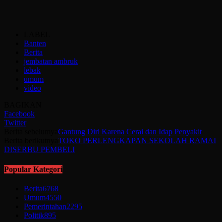
LABEL
Banten
Berita
jembatan ambruk
lebak
umum
video
BAGIKAN
Facebook
Twitter
Berita sebelumya
Gantung Diri Karena Cerai dan Idap Penyakit
Berita berikutnya
TOKO PERLENGKAPAN SEKOLAH RAMAI
DISERBU PEMBELI
Popular Kategori
Berita
6768
Umum
4550
Pemerintahan
2295
Politik
895