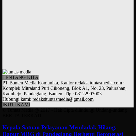
TENTANG KITA
PT Banten Media Komunika, Kantor redaksi tuntasmedia.com :
Komplek Mitraland Puri Cikoneng, Blok A1, No. 23, Palurahan,
Kaduhejo, Pandeglang, Banten. Tlp : 08122993003
Hubungi kami:
redaksituntasmedia@gmail.com
IKUTI KAMI
© Tuntas Media @ 2017 - Hak Cipta dilindungi Undang-undang
BERITA TERKAIT
Kepala Satuan Pelayanan Mendadak Hilang,
Dapur MBG di Pandeglang Berhenti Beroperasi