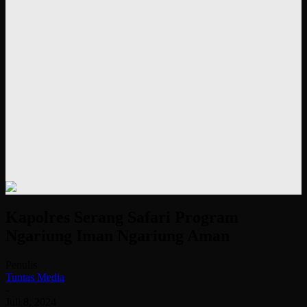
Kapolres Serang Safari Program
Ngariung Iman Ngariung Aman
Penulis
Tuntas Media
-
Juli 8, 2024