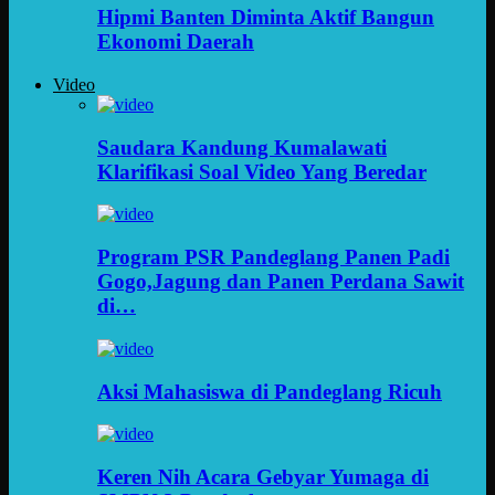
Hipmi Banten Diminta Aktif Bangun
Ekonomi Daerah
Video
Saudara Kandung Kumalawati
Klarifikasi Soal Video Yang Beredar
Program PSR Pandeglang Panen Padi
Gogo,Jagung dan Panen Perdana Sawit
di…
Aksi Mahasiswa di Pandeglang Ricuh
Keren Nih Acara Gebyar Yumaga di