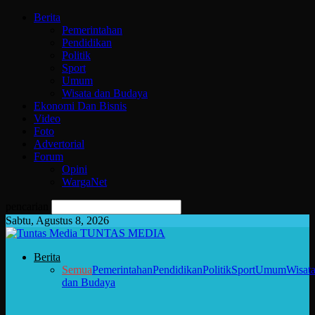
Berita
Pemerintahan
Pendidikan
Politik
Sport
Umum
Wisata dan Budaya
Ekonomi Dan Bisnis
Video
Foto
Advertorial
Forum
Opini
WargaNet
pencarian
Sabtu, Agustus 8, 2026
TUNTAS MEDIA
Berita
Semua
Pemerintahan
Pendidikan
Politik
Sport
Umum
Wisat
dan Budaya