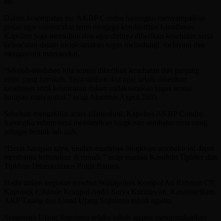
ini.
Dalam kesempatan itu, AKBP Condro Sasongko menyampaikan
pesan agar masyarakat terus menjaga kondusifitas kamtibmas.
Kapolres juga memohon doa agar dirinya diberikan kesehatan serta
kelancaran dalam melaksanakan tugas melindungi, melayani dan
mengayomi masyarakat.
“Mudah-mudahan kita semua diberikan kesehatan dan panjang
umur yang barokah. Saya mohon doa agar selalu diberikan
kesehatan serta kelancaran dalam melaksanakan tugas sesuai
harapan masyarakat,” ucap Alumnus Akpol 2005.
Sebelum mengakhiri acara silaturahmi, Kapolres AKBP Condro
Sasongko selanjutnya memberikan bingkisan sembako serta uang
sebagai bentuk tali asih.
“Besar harapan saya, mudah-mudahan bingkisan sembako ini dapat
membantu kebutuhan di rumah,” ucap mantan Kasubdit Tipidter dan
Tipidsus Ditreskrimsus Polda Banten.
Hadir dalam kegiatan tersebut Wakapolres Kompol Ali Rahman CP,
Kapolsek Cikande Kompol Andri Surya Kurniawan, Kasatintelkam
AKP Tatang dan Ustad Ujang Supriatna tokoh agama.
Sementara Ujang Supriatna selaku tokoh agama mengungkapkan