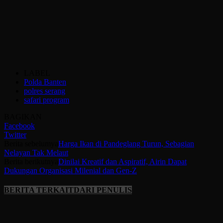
LABEL
Polda Banten
polres serang
safari program
BAGIKAN
Facebook
Twitter
Berita sebelumya
Harga Ikan di Pandeglang Turun, Sebagian
Nelayan Tak Melaut
Berita berikutnya
Dinilai Kreatif dan Aspiratif, Airin Dapat
Dukungan Organisasi Milenial dan Gen-Z
BERITA TERKAIT
DARI PENULIS