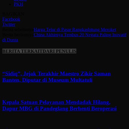
PKH
BAGIKAN
Facebook
Twitter
Berita sebelumya
Harga Telur di Pasar Rangkasbitung Meroket
Berita berikutnya
China Akhirnya Tembus 20 Negara Paling Inovatif
di Dunia
BERITA TERKAIT
DARI PENULIS
“Sidiq”, Jejak Terakhir Maestro Zikir Saman
Banten, Diputar di Museum Multatuli
Kepala Satuan Pelayanan Mendadak Hilang,
Dapur MBG di Pandeglang Berhenti Beroperasi