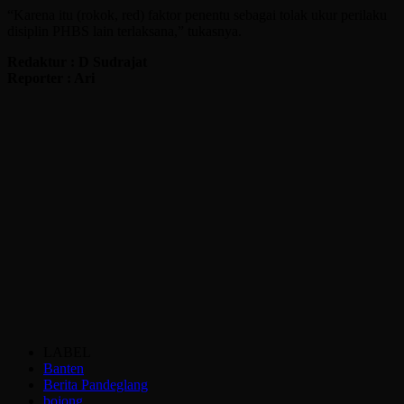
“Karena itu (rokok, red) faktor penentu sebagai tolak ukur perilaku
disiplin PHBS lain terlaksana,” tukasnya.
Redaktur : D Sudrajat
Reporter : Ari
LABEL
Banten
Berita Pandeglang
bojong