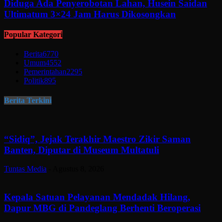
Diduga Ada Penyerobotan Lahan, Husein Saidan
Ultimatum 3×24 Jam Harus Dikosongkan
Popular Kategori
Berita
6770
Umum
4552
Pemerintahan
2295
Politik
895
Berita Terkini
“Sidiq”, Jejak Terakhir Maestro Zikir Saman
Banten, Diputar di Museum Multatuli
Tuntas Media
-
Agustus 8, 2026
Kepala Satuan Pelayanan Mendadak Hilang,
Dapur MBG di Pandeglang Berhenti Beroperasi