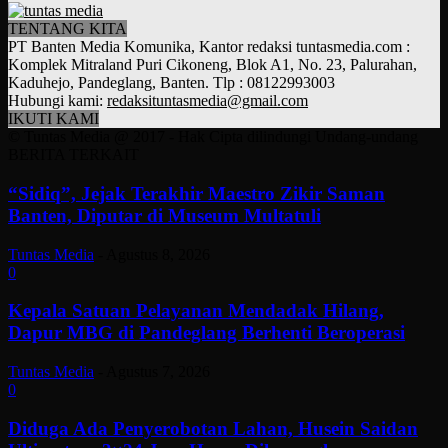
TENTANG KITA
PT Banten Media Komunika, Kantor redaksi tuntasmedia.com :
Komplek Mitraland Puri Cikoneng, Blok A1, No. 23, Palurahan,
Kaduhejo, Pandeglang, Banten. Tlp : 08122993003
Hubungi kami:
redaksituntasmedia@gmail.com
IKUTI KAMI
© Tuntas Media @ 2017 - Hak Cipta dilindungi Undang-undang
BERITA TERKAIT
“Sidiq”, Jejak Terakhir Maestro Zikir Saman
Banten, Diputar di Museum Multatuli
Tuntas Media
-
Agustus 8, 2026
0
Kepala Satuan Pelayanan Mendadak Hilang,
Dapur MBG di Pandeglang Berhenti Beroperasi
Tuntas Media
-
Agustus 7, 2026
0
Diduga Ada Penyerobotan Lahan, Husein Saidan