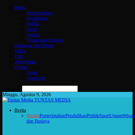
Berita
Pemerintahan
Pendidikan
Politik
Sport
Umum
Wisata dan Budaya
Ekonomi Dan Bisnis
Video
Foto
Advertorial
Forum
Opini
WargaNet
pencarian
Minggu, Agustus 9, 2026
TUNTAS MEDIA
Berita
Semua
Pemerintahan
Pendidikan
Politik
Sport
Umum
Wisat
dan Budaya