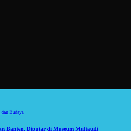
a dan Budaya
man Banten, Diputar di Museum Multatuli