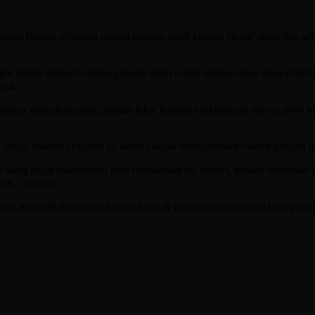
rovinsi Banten terhadap olahan pangan lokal kepada siswa/ siswi dan s
at diolah sebagai olahan pangan sehat untuk sarapan bagi masyarakat 
uga.
at gemar mengkonsumsi pangan lokal terutama dikalangan siswa/ siswi
kali adanya kegiatan ini karena dapat mengenalkan olahan pangan loka
 yang dapat dikonsumsi oleh masyarakat itu sendiri, mudah-mudahan keg
al,” ujarnya.
ten menyediakan hadiah uang tunai & piagam penghargaan bagi para pe