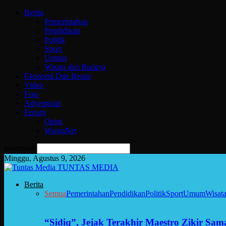
Berita
Pemerintahan
Pendidikan
Politik
Sport
Umum
Wisata dan Budaya
Ekonomi Dan Bisnis
Video
Foto
Advertorial
Forum
Opini
WargaNet
pencarian
Minggu, Agustus 9, 2026
TUNTAS MEDIA
Berita
Semua
Pemerintahan
Pendidikan
Politik
Sport
Umum
Wisat
“Sidiq”, Jejak Terakhir Maestro Zikir Sa