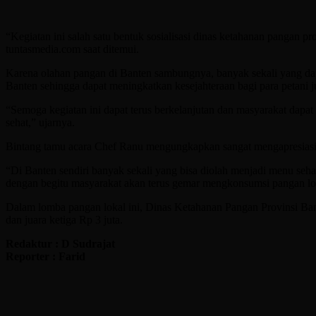
“Kegiatan ini salah satu bentuk sosialisasi dinas ketahanan pangan p
tuntasmedia.com saat ditemui.
Karena olahan pangan di Banten sambungnya, banyak sekali yang dap
Banten sehingga dapat meningkatkan kesejahteraan bagi para petani j
“Semoga kegiatan ini dapat terus berkelanjutan dan masyarakat dap
sehat,” ujarnya.
Bintang tamu acara Chef Ranu mengungkapkan sangat mengapresiasi se
“Di Banten sendiri banyak sekali yang bisa diolah menjadi menu sehat
dengan begitu masyarakat akan terus gemar mengkonsumsi pangan loc
Dalam lomba pangan lokal ini, Dinas Ketahanan Pangan Provinsi Ban
dan juara ketiga Rp 3 juta.
Redaktur : D Sudrajat
Reporter : Farid