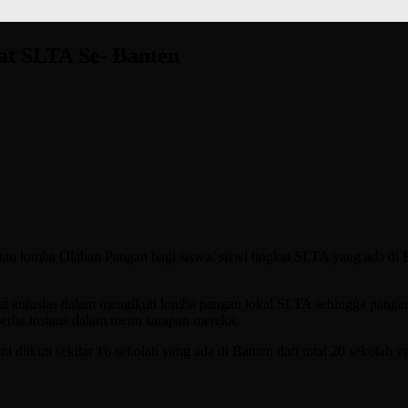
t SLTA Se- Banten
n lomba Olahan Pangan bagi siswa/ siswi tingkat SLTA yang ada di 
ngat antusias dalam mengikuti lomba pangan lokal SLTA sehingga panga
 serba instans dalam menu sarapan mereka.
diikuti sekitar 16 sekolah yang ada di Banten dari total 20 sekolah 