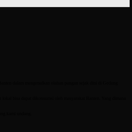
Banten dalam mengenalkan olahan pangan sejak dini di Gedung
n lokal bisa dapat dikonsumsi oleh masyarakat Banten. Yang dimana
yang kami undang.