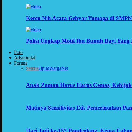
Keren Nih Acara Gebyar Yumaga di SMPN
Polisi Ungkap Motif Ibu Bunuh Bayi Yang 
Foto
Advertorial
Forum
Semua
Opini
WargaNet
Anak Zaman Harus Harus Cemas, Kebijak
Matinya Sensitivitas Etis Pemerintahan Pa
Hari Jadi ke-152 Pandeglang, Ketua Cab