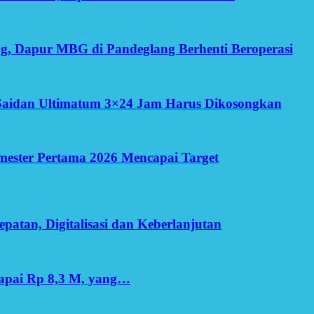
g, Dapur MBG di Pandeglang Berhenti Beroperasi
Saidan Ultimatum 3×24 Jam Harus Dikosongkan
Semester Pertama 2026 Mencapai Target
patan, Digitalisasi dan Keberlanjutan
apai Rp 8,3 M, yang…