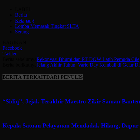
LABEL
Berita
Ketapang
Lomba Memasak Tingkat SLTA
Serang
BAGIKAN
Facebook
Twitter
Berita sebelumya
Rekonvasi Bhumi dan PT DOW Latih Pemuda Cile
Berita berikutnya
Jelang Akhir Tahun, Vario Day Kembali di Gelar D
BERITA TERKAIT
DARI PENULIS
“Sidiq”, Jejak Terakhir Maestro Zikir Saman Banten
Kepala Satuan Pelayanan Mendadak Hilang, Dapur 