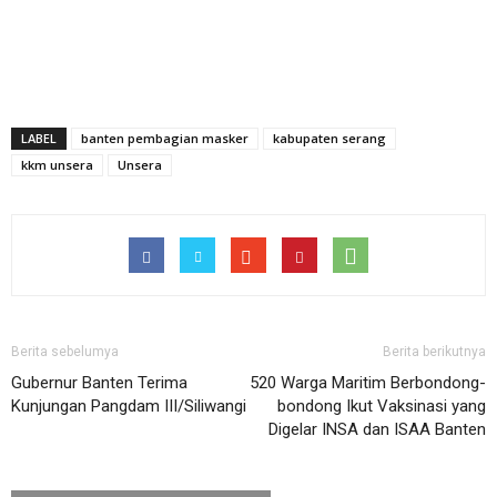
LABEL
banten pembagian masker
kabupaten serang
kkm unsera
Unsera
Berita sebelumya
Berita berikutnya
Gubernur Banten Terima
520 Warga Maritim Berbondong-
Kunjungan Pangdam III/Siliwangi
bondong Ikut Vaksinasi yang
Digelar INSA dan ISAA Banten