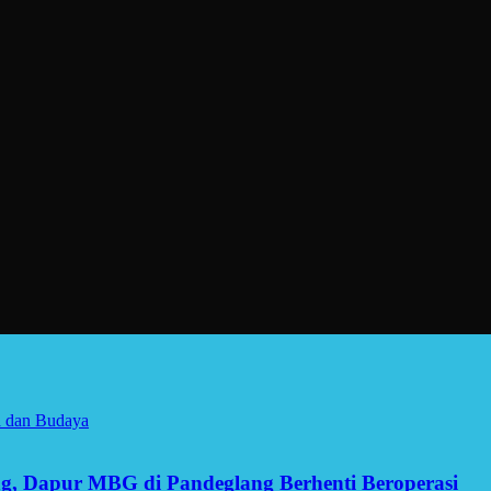
a dan Budaya
g, Dapur MBG di Pandeglang Berhenti Beroperasi