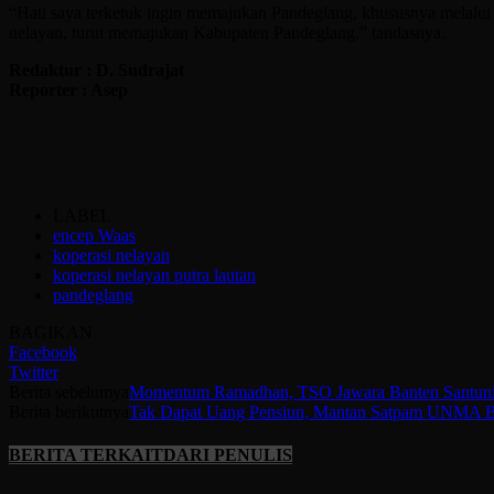
“Hati saya terketuk ingin memajukan Pandeglang, khususnya melalu
nelayan, turut memajukan Kabupaten Pandeglang,” tandasnya.
Redaktur : D. Sudrajat
Reporter : Asep
LABEL
encep Waas
koperasi nelayan
koperasi nelayan putra lautan
pandeglang
BAGIKAN
Facebook
Twitter
Berita sebelumya
Momentum Ramadhan, TSO Jawara Banten Santuni 
Berita berikutnya
Tak Dapat Uang Pensiun, Mantan Satpam UNMA Ban
BERITA TERKAIT
DARI PENULIS