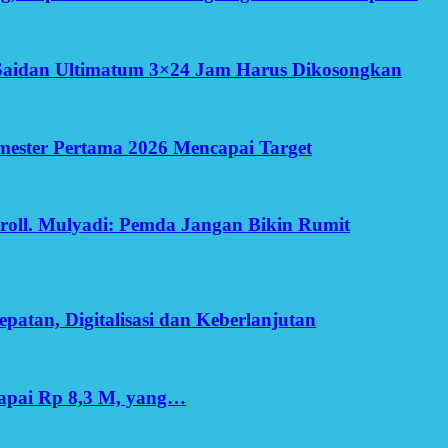
Saidan Ultimatum 3×24 Jam Harus Dikosongkan
Semester Pertama 2026 Mencapai Target
oll. Mulyadi: Pemda Jangan Bikin Rumit
patan, Digitalisasi dan Keberlanjutan
apai Rp 8,3 M, yang…