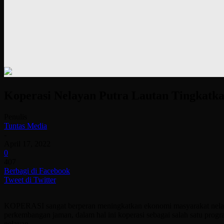
Koperasi Nelayan Putra Lautan Tingkatk
Penulis
Tuntas Media
-
April 17, 2022
0
407
Berbagi di Facebook
Tweet di Twitter
KOPERASI sangat berperan meningkatkan ekonomi masyarakat nelay
perkembangan jaman, dalam hal ini koperasi sebagai salah satu pr
nelayan.