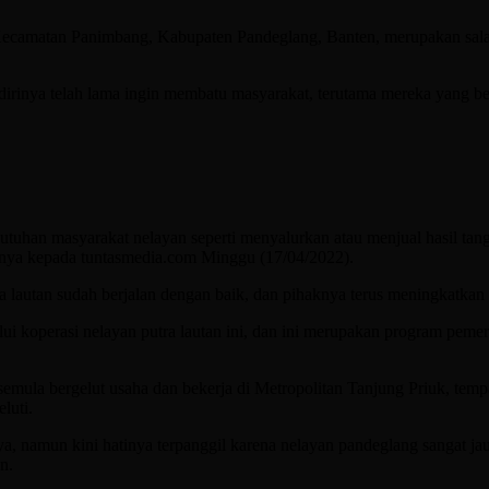
 Kecamatan Panimbang, Kabupaten Pandeglang, Banten, merupakan sala
dirinya telah lama ingin membatu masyarakat, terutama mereka yang b
utuhan masyarakat nelayan seperti menyalurkan atau menjual hasil ta
tanya kepada tuntasmedia.com Minggu (17/04/2022).
ra lautan sudah berjalan dengan baik, dan pihaknya terus meningkatk
i koperasi nelayan putra lautan ini, dan ini merupakan program peme
semula bergelut usaha dan bekerja di Metropolitan Tanjung Priuk, temp
luti.
 namun kini hatinya terpanggil karena nelayan pandeglang sangat jauh
n.