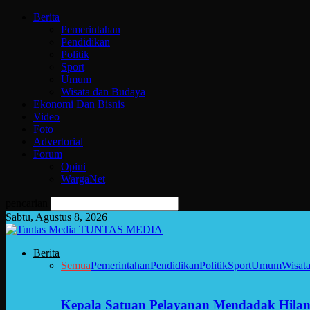
Berita
Pemerintahan
Pendidikan
Politik
Sport
Umum
Wisata dan Budaya
Ekonomi Dan Bisnis
Video
Foto
Advertorial
Forum
Opini
WargaNet
pencarian
Sabtu, Agustus 8, 2026
TUNTAS MEDIA
Berita
Semua
Pemerintahan
Pendidikan
Politik
Sport
Umum
Wisat
Kepala Satuan Pelayanan Mendadak Hilan