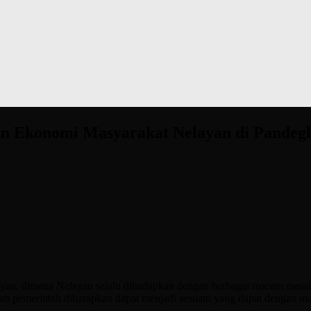
an Ekonomi Masyarakat Nelayan di Pandeg
an, dimana Nelayan selalu dihadapkan dengan berbagai macam masal
ogram pemerintah diharapkan dapat menjadi sesuatu yang dapat dengan