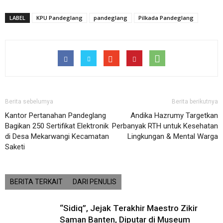
LABEL
KPU Pandeglang
pandeglang
Pilkada Pandeglang
Berita sebelumya
Berita berikutnya
Kantor Pertanahan Pandeglang
Andika Hazrumy Targetkan
Bagikan 250 Sertifikat Elektronik
Perbanyak RTH untuk Kesehatan
di Desa Mekarwangi Kecamatan
Lingkungan & Mental Warga
Saketi
BERITA TERKAIT
DARI PENULIS
“Sidiq”, Jejak Terakhir Maestro Zikir
Saman Banten, Diputar di Museum