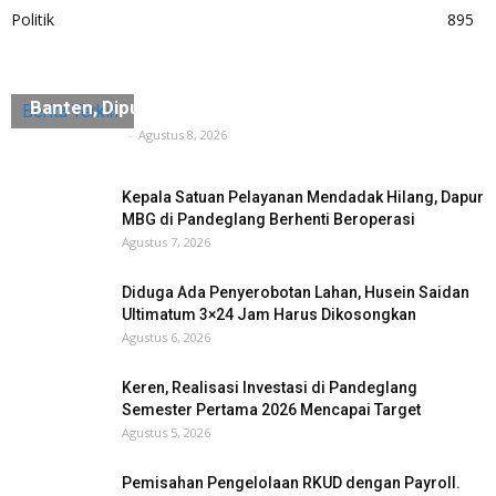
Politik
895
“Sidiq”, Jejak Terakhir Maestro Zikir Saman
Banten, Diputar di Museum Multatuli
Berita Terkini
Tuntas Media
-
Agustus 8, 2026
Kepala Satuan Pelayanan Mendadak Hilang, Dapur
MBG di Pandeglang Berhenti Beroperasi
Agustus 7, 2026
Diduga Ada Penyerobotan Lahan, Husein Saidan
Ultimatum 3×24 Jam Harus Dikosongkan
Agustus 6, 2026
Keren, Realisasi Investasi di Pandeglang
Semester Pertama 2026 Mencapai Target
Agustus 5, 2026
Pemisahan Pengelolaan RKUD dengan Payroll.