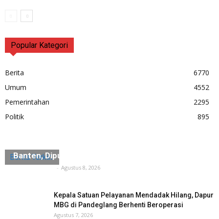
Popular Kategori
Berita
6770
Umum
4552
Pemerintahan
2295
Politik
895
“Sidiq”, Jejak Terakhir Maestro Zikir Saman
Banten, Diputar di Museum Multatuli
Berita Terkini
Tuntas Media
-
Agustus 8, 2026
Kepala Satuan Pelayanan Mendadak Hilang, Dapur
MBG di Pandeglang Berhenti Beroperasi
Agustus 7, 2026