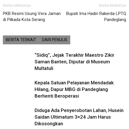
Berita sebelumya
Berita berikutnya
PKB Resmi Usung Vera Jaman
Bupati Irna Hadiri Rakerda LPTQ
di Pilkada Kota Serang
Pandeglang
BERITA TERKAIT
DARI PENULIS
“Sidiq”, Jejak Terakhir Maestro Zikir
Saman Banten, Diputar di Museum
Multatuli
Kepala Satuan Pelayanan Mendadak
Hilang, Dapur MBG di Pandeglang
Berhenti Beroperasi
Diduga Ada Penyerobotan Lahan, Husein
Saidan Ultimatum 3×24 Jam Harus
Dikosongkan